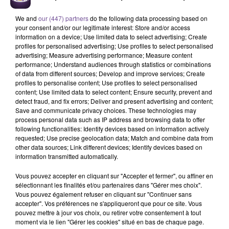
We and
our (447) partners
do the following data processing based on
your consent and/or our legitimate interest: Store and/or access
information on a device; Use limited data to select advertising; Create
profiles for personalised advertising; Use profiles to select personalised
advertising; Measure advertising performance; Measure content
performance; Understand audiences through statistics or combinations
of data from different sources; Develop and improve services; Create
Une structure située à Aubusson
profiles to personalise content; Use profiles to select personalised
content; Use limited data to select content; Ensure security, prevent and
recherche un assistant d’éducation
detect fraud, and fix errors; Deliver and present advertising and content;
(H/F).
Save and communicate privacy choices. These technologies may
process personal data such as IP address and browsing data to offer
following functionalities: Identify devices based on information actively
requested; Use precise geolocation data; Match and combine data from
Une structure située à Aubusson recherche un assistant
other data sources; Link different devices; Identify devices based on
d’éducation (H/F). Vous serez chargé de l'encadrement des
information transmitted automatically.
élèves pendant les déplacements : restauration/sorties...,
Vous pouvez accepter en cliquant sur "Accepter et fermer", ou affiner en
pendant les récréations et l’étude. Vous serez en charge du
sélectionnant les finalités et/ou partenaires dans "Gérer mes choix".
suivi administratif des absences et de l'accueil des élèves et
Vous pouvez également refuser en cliquant sur "Continuer sans
accepter". Vos préférences ne s'appliqueront que pour ce site. Vous
des familles. Vous travaillez en étroite collaboration avec les
pouvez mettre à jour vos choix, ou retirer votre consentement à tout
CPE. Vous devez impérativement avoir au minimum 20 ans
moment via le lien "Gérer les cookies" situé en bas de chaque page.
et être titulaire au minimum d'un baccalauréat.