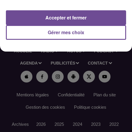
Référence de l’offre France Travail : 197SLSH
Accepter et fermer
Gérer mes choix
ACCUEIL
RADIO
ACTUS
PODCAST
AGENDA
PUBLICITÉS
CONTACT
Mentions légales
Confidentialité
Plan du site
Gestion des cookies
Politique cookies
Archives
2026
2025
2024
2023
2022