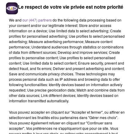
Le respect de votre vie privée est notre priorité
We and
our (447) partners
do the following data processing based on
your consent and/or our legitimate interest: Store and/or access
information on a device; Use limited data to select advertising; Create
profiles for personalised advertising; Use profiles to select personalised
advertising; Measure advertising performance; Measure content
performance; Understand audiences through statistics or combinations
of data from different sources; Develop and improve services; Create
profiles to personalise content; Use profiles to select personalised
Une société de La Souterraine
content; Use limited data to select content; Ensure security, prevent and
recherche un assistant administratif et
detect fraud, and fix errors; Deliver and present advertising and content;
Save and communicate privacy choices. These technologies may
commercial (H/F).
process personal data such as IP address and browsing data to offer
following functionalities: Identify devices based on information actively
requested; Use precise geolocation data; Match and combine data from
Une société de La Souterraine recherche un assistant
other data sources; Link different devices; Identify devices based on
information transmitted automatically.
administratif et commercial (H/F). Vos missions : recueillir
les données administratives nécessaires à la préparation des
Vous pouvez accepter en cliquant sur "Accepter et fermer", ou affiner en
propositions commerciales et des contrats auprès des
sélectionnant les finalités et/ou partenaires dans "Gérer mes choix".
Vous pouvez également refuser en cliquant sur "Continuer sans
Prospects/Clients et des partenaires. Assister les
accepter". Vos préférences ne s'appliqueront que pour ce site. Vous
commerciaux gaz naturel pour la collecte des données
pouvez mettre à jour vos choix, ou retirer votre consentement à tout