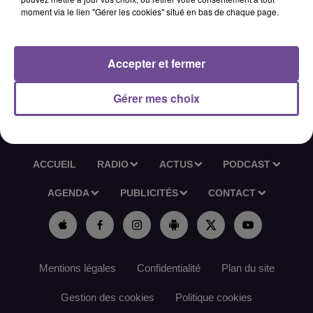
commerciales. Effectuer la demande d'établissement de la
moment via le lien "Gérer les cookies" situé en bas de chaque page.
notation financière du prospect et tient compte du résultat
dans la demande de cotation.
Accepter et fermer
Référence de l’offre France Travail : 192PZTT
Gérer mes choix
ACCUEIL
RADIO
ACTUS
PODCAST
AGENDA
PUBLICITÉS
CONTACT
Mentions légales
Confidentialité
Plan du site
Gestion des cookies
Politique cookies