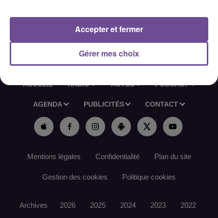
Référence de l’offre France Travail : 185TJZS
Accepter et fermer
Gérer mes choix
ACCUEIL
RADIO
ACTUS
PODCAST
AGENDA
PUBLICITÉS
CONTACT
Mentions légales
Confidentialité
Plan du site
Gestion des cookies
Politique cookies
Archives
2026
2025
2024
2023
2022