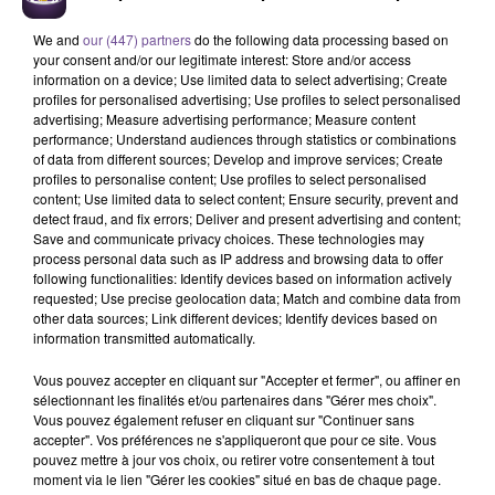
We and
our (447) partners
do the following data processing based on
your consent and/or our legitimate interest: Store and/or access
information on a device; Use limited data to select advertising; Create
profiles for personalised advertising; Use profiles to select personalised
advertising; Measure advertising performance; Measure content
performance; Understand audiences through statistics or combinations
of data from different sources; Develop and improve services; Create
Une micro crèche de Genouillac
profiles to personalise content; Use profiles to select personalised
content; Use limited data to select content; Ensure security, prevent and
recherche une assistante accueil petite
detect fraud, and fix errors; Deliver and present advertising and content;
enfance (H/F).
Save and communicate privacy choices. These technologies may
process personal data such as IP address and browsing data to offer
following functionalities: Identify devices based on information actively
requested; Use precise geolocation data; Match and combine data from
Une micro crèche de Genouillac recherche une assistante
other data sources; Link different devices; Identify devices based on
accueil petite enfance (H/F). Vos missions : accueil des
information transmitted automatically.
enfants, des parents ou substituts parentaux. Création et
Vous pouvez accepter en cliquant sur "Accepter et fermer", ou affiner en
mise en œuvre des conditions nécessaires au bien-être des
sélectionnant les finalités et/ou partenaires dans "Gérer mes choix".
enfants. Autonome, vous participez à l'éveil des enfants et
Vous pouvez également refuser en cliquant sur "Continuer sans
accepter". Vos préférences ne s'appliqueront que pour ce site. Vous
vous êtes garant de la sécurité physique et affective des
pouvez mettre à jour vos choix, ou retirer votre consentement à tout
enfants. Aide à l'enfant dans l'acquisition de l’autonomie.
moment via le lien "Gérer les cookies" situé en bas de chaque page.
Mise en œuvre des règles d'hygiène et de sécurité.