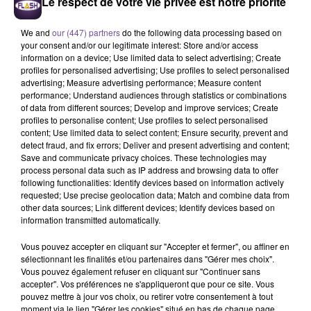
Le respect de votre vie privée est notre priorité
We and
our (447) partners
do the following data processing based on
your consent and/or our legitimate interest: Store and/or access
information on a device; Use limited data to select advertising; Create
profiles for personalised advertising; Use profiles to select personalised
advertising; Measure advertising performance; Measure content
performance; Understand audiences through statistics or combinations
of data from different sources; Develop and improve services; Create
Un centre de loisirs d’Auzances
profiles to personalise content; Use profiles to select personalised
recherche un animateur BAFA (H/F).
content; Use limited data to select content; Ensure security, prevent and
detect fraud, and fix errors; Deliver and present advertising and content;
Save and communicate privacy choices. These technologies may
process personal data such as IP address and browsing data to offer
Un centre de loisirs d’Auzances recherche un animateur
following functionalities: Identify devices based on information actively
BAFA (H/F). Vos missions : proposer, organiser et animer des
requested; Use precise geolocation data; Match and combine data from
other data sources; Link different devices; Identify devices based on
activités en tenant compte des capacités et du rythme des
information transmitted automatically.
enfants et des jeunes. Préparer l’espace d’animation et
guider les participants tout au long de la séance. Surveiller le
Vous pouvez accepter en cliquant sur "Accepter et fermer", ou affiner en
déroulement des activités et veiller au respect des consignes
sélectionnant les finalités et/ou partenaires dans "Gérer mes choix".
Vous pouvez également refuser en cliquant sur "Continuer sans
de jeux, des règles de vie sociale. Participer à l'organisation
accepter". Vos préférences ne s'appliqueront que pour ce site. Vous
et à l'animation de la vie quotidienne. Garantir la sécurité
pouvez mettre à jour vos choix, ou retirer votre consentement à tout
morale, physique et affective des enfants et jeunes
moment via le lien "Gérer les cookies" situé en bas de chaque page.