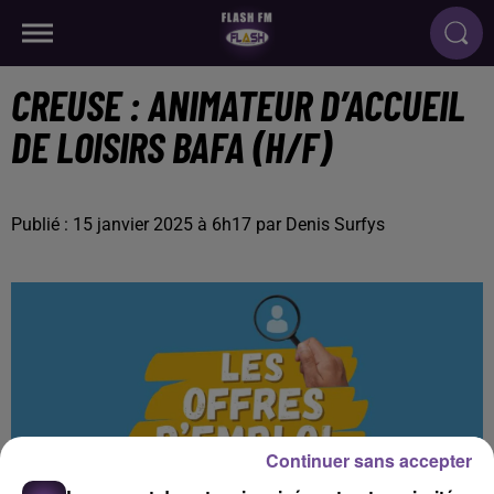
CREUSE : ANIMATEUR D’ACCUEIL
DE LOISIRS BAFA (H/F)
Publié : 15 janvier 2025 à 6h17 par Denis Surfys
Continuer sans accepter