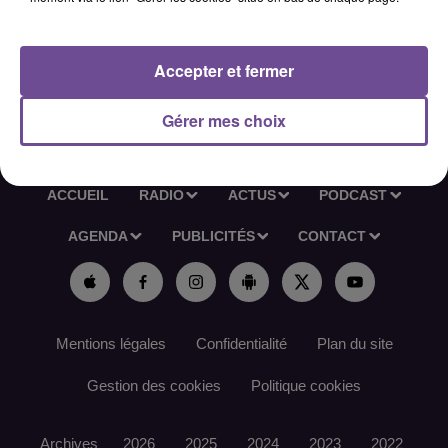
accueillis.
Référence de l’offre France Travail : 1286KDVB
Accepter et fermer
Gérer mes choix
ACCUEIL
RADIO
ACTUS
PODCAST
AGENDA
PUBLICITÉS
CONTACT
Mentions légales
Confidentialité
Plan du site
Gestion des cookies
Politique cookies
Archives
2026
2025
2024
2023
2022