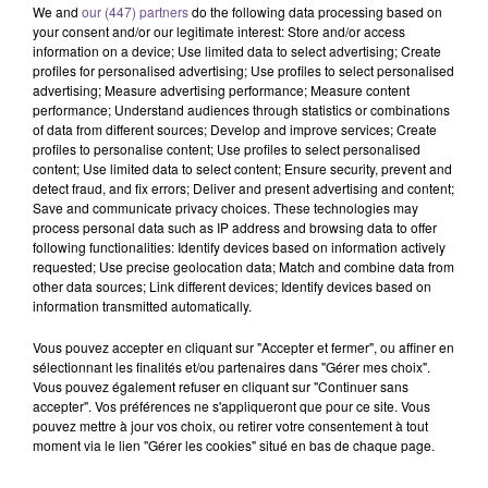
We and
our (447) partners
do the following data processing based on
your consent and/or our legitimate interest: Store and/or access
information on a device; Use limited data to select advertising; Create
profiles for personalised advertising; Use profiles to select personalised
advertising; Measure advertising performance; Measure content
performance; Understand audiences through statistics or combinations
of data from different sources; Develop and improve services; Create
profiles to personalise content; Use profiles to select personalised
content; Use limited data to select content; Ensure security, prevent and
Une structure d’Auzances recherche un
detect fraud, and fix errors; Deliver and present advertising and content;
animateur accueil de loisirs BAFA (H/F).
Save and communicate privacy choices. These technologies may
process personal data such as IP address and browsing data to offer
following functionalities: Identify devices based on information actively
requested; Use precise geolocation data; Match and combine data from
Une structure d’Auzances recherche un animateur accueil de
other data sources; Link different devices; Identify devices based on
loisirs BAFA (H/F). Vos missions : proposer, organiser et
information transmitted automatically.
animer des activités en tenant compte des capacités et du
Vous pouvez accepter en cliquant sur "Accepter et fermer", ou affiner en
rythme des enfants et des jeunes. Préparer l’espace
sélectionnant les finalités et/ou partenaires dans "Gérer mes choix".
d’animation et guider les participants tout au long de la
Vous pouvez également refuser en cliquant sur "Continuer sans
séance. Travail sur 4 jours, du mardi au vendredi. Vous
accepter". Vos préférences ne s'appliqueront que pour ce site. Vous
pouvez mettre à jour vos choix, ou retirer votre consentement à tout
encadrez un groupe d'enfants âgés de 3 à 17ans.
moment via le lien "Gérer les cookies" situé en bas de chaque page.
Référence de l’offre France Travail : 170FXMV