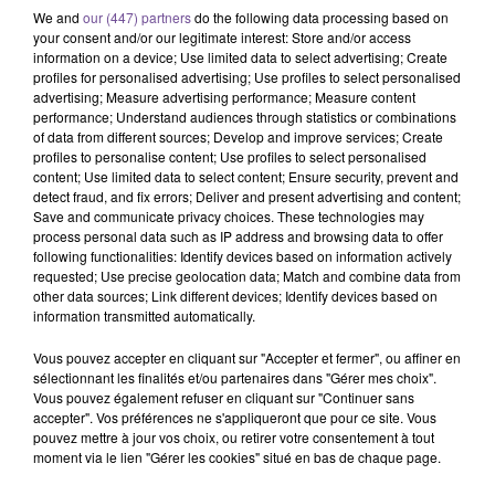
We and
our (447) partners
do the following data processing based on
your consent and/or our legitimate interest: Store and/or access
information on a device; Use limited data to select advertising; Create
profiles for personalised advertising; Use profiles to select personalised
advertising; Measure advertising performance; Measure content
performance; Understand audiences through statistics or combinations
Une société de la Souterraine
of data from different sources; Develop and improve services; Create
profiles to personalise content; Use profiles to select personalised
recherche un aide-comptable (H/F).
content; Use limited data to select content; Ensure security, prevent and
detect fraud, and fix errors; Deliver and present advertising and content;
Save and communicate privacy choices. These technologies may
process personal data such as IP address and browsing data to offer
Une société de la Souterraine recherche un aide-comptable
following functionalities: Identify devices based on information actively
(H/F). Vos missions : saisie des encaissements,
requested; Use precise geolocation data; Match and combine data from
classements des factures clients, suivi des comptes. Saisie
other data sources; Link different devices; Identify devices based on
information transmitted automatically.
et paiement des factures, classement des factures
fournisseurs, répartition des factures pour contrôle dans les
Vous pouvez accepter en cliquant sur "Accepter et fermer", ou affiner en
différents services. Suivi des comptes de tiers. Suivi de la
sélectionnant les finalités et/ou partenaires dans "Gérer mes choix".
trésorerie journalière, rapprochement bancaire. L’élaboration
Vous pouvez également refuser en cliquant sur "Continuer sans
accepter". Vos préférences ne s'appliqueront que pour ce site. Vous
de tableaux de bord comptable. Aide au suivi comptable en
pouvez mettre à jour vos choix, ou retirer votre consentement à tout
collaboration avec la chef comptable.
moment via le lien "Gérer les cookies" situé en bas de chaque page.
Référence de l’offre France Travail : 188WDVH