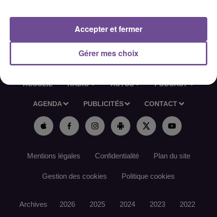
Référence de l’offre France Travail : 175LHVL
Accepter et fermer
Gérer mes choix
ACCUEIL
RADIO
ACTUS
PODCAST
AGENDA
PUBLICITÉS
CONTACT
Mentions légales
Confidentialité
Plan du site
Gestion des cookies
Politique cookies
Archives
2026
2025
2024
2023
2022