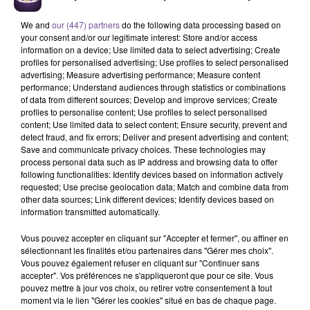
We and
our (447) partners
do the following data processing based on
your consent and/or our legitimate interest: Store and/or access
information on a device; Use limited data to select advertising; Create
profiles for personalised advertising; Use profiles to select personalised
advertising; Measure advertising performance; Measure content
performance; Understand audiences through statistics or combinations
of data from different sources; Develop and improve services; Create
Une structure spécialisée dans l’accueil
profiles to personalise content; Use profiles to select personalised
content; Use limited data to select content; Ensure security, prevent and
de mineurs basée à Guéret recherche
detect fraud, and fix errors; Deliver and present advertising and content;
un agent de maintenance (H/F).
Save and communicate privacy choices. These technologies may
process personal data such as IP address and browsing data to offer
following functionalities: Identify devices based on information actively
requested; Use precise geolocation data; Match and combine data from
Une structure spécialisée dans l’accueil de mineurs basée à
other data sources; Link different devices; Identify devices based on
Guéret recherche un agent de maintenance (H/F). Placé sous
information transmitted automatically.
l'autorité du directeur, l'agent de maintenance est un ouvrier
Vous pouvez accepter en cliquant sur "Accepter et fermer", ou affiner en
qualifié responsable de l'application des règles d'hygiène, de
sélectionnant les finalités et/ou partenaires dans "Gérer mes choix".
sécurité au sein des lieux de vie des jeunes et des locaux
Vous pouvez également refuser en cliquant sur "Continuer sans
accepter". Vos préférences ne s'appliqueront que pour ce site. Vous
occupés par l'équipe pluridisciplinaire. Il contribue à la
pouvez mettre à jour vos choix, ou retirer votre consentement à tout
sécurité des usagers, au suivi du parc de véhicules et assure
moment via le lien "Gérer les cookies" situé en bas de chaque page.
la maintenance des locaux et espaces verts.