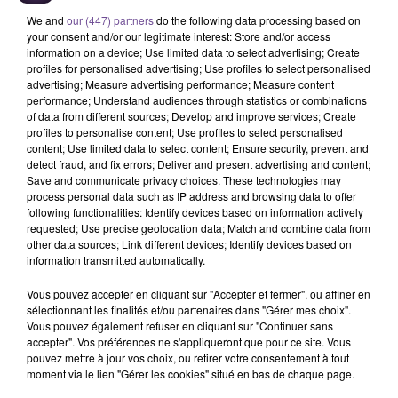
We and
our (447) partners
do the following data processing based on
your consent and/or our legitimate interest: Store and/or access
information on a device; Use limited data to select advertising; Create
profiles for personalised advertising; Use profiles to select personalised
advertising; Measure advertising performance; Measure content
performance; Understand audiences through statistics or combinations
of data from different sources; Develop and improve services; Create
profiles to personalise content; Use profiles to select personalised
Le Comité d’Accueil Creusois
content; Use limited data to select content; Ensure security, prevent and
recherche un agent administratif (H/F).
detect fraud, and fix errors; Deliver and present advertising and content;
Save and communicate privacy choices. These technologies may
process personal data such as IP address and browsing data to offer
following functionalities: Identify devices based on information actively
Le Comité d’Accueil Creusois recherche un agent
requested; Use precise geolocation data; Match and combine data from
other data sources; Link different devices; Identify devices based on
administratif (H/F). Vos missions : assurer le secrétariat du
information transmitted automatically.
pôle hébergement. Être en charge de l'accueil téléphonique
du pôle (renseignement de 1er niveau selon les demandes et
Vous pouvez accepter en cliquant sur "Accepter et fermer", ou affiner en
orientation vers le bon interlocuteur). Participer aux réunions,
sélectionnant les finalités et/ou partenaires dans "Gérer mes choix".
Vous pouvez également refuser en cliquant sur "Continuer sans
prendre des notes, établir les comptes-rendus. Élaborer des
accepter". Vos préférences ne s'appliqueront que pour ce site. Vous
documents internes et externes en collaboration avec les
pouvez mettre à jour vos choix, ou retirer votre consentement à tout
responsables de services.
moment via le lien "Gérer les cookies" situé en bas de chaque page.