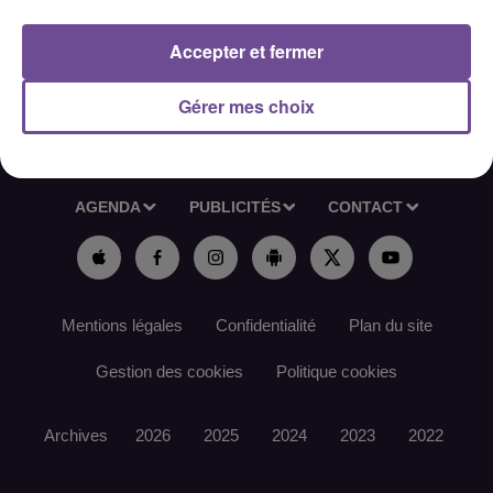
Référence de l’offre France Travail : 173QMGQ
Accepter et fermer
Gérer mes choix
ACCUEIL
RADIO
ACTUS
PODCAST
AGENDA
PUBLICITÉS
CONTACT
Mentions légales
Confidentialité
Plan du site
Gestion des cookies
Politique cookies
Archives
2026
2025
2024
2023
2022