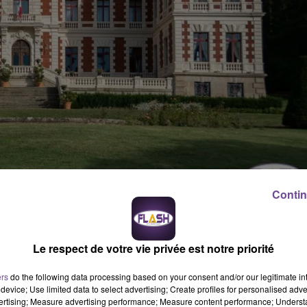
Contin
a été prise par l'Etat ce mercredi 15 janvier 2025, et a été publi
ienne Desplanques, 44 ans, arrivé en Corrèze en août 2022, cédera
Le respect de votre vie privée est notre priorité
VINCENT BERTON ARRIVE
ers
do the following data processing based on your consent and/or our legitimate int
device; Use limited data to select advertising; Create profiles for personalised adver
vertising; Measure advertising performance; Measure content performance; Unders