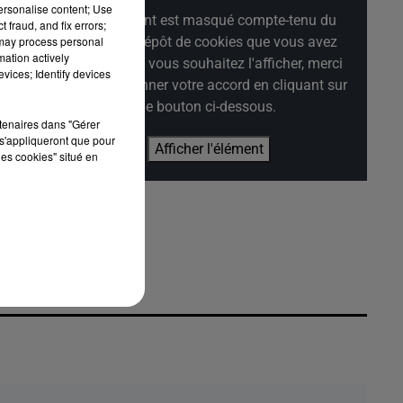
personalise content; Use
Cet élément est masqué compte-tenu du
 fraud, and fix errors;
refus du dépôt de cookies que vous avez
 may process personal
mation actively
exprimé. Si vous souhaitez l'afficher, merci
 de
vices; Identify devices
de nous donner votre accord en cliquant sur
le bouton ci-dessous.
rtenaires dans "Gérer
s'appliqueront que pour
Afficher l'élément
les cookies" situé en