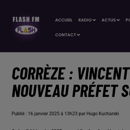
ACCUEIL
RADIO
ACTUS
P
CONTACT
CORRÈZE : VINCEN
NOUVEAU PRÉFET S
Publié : 16 janvier 2025 à 13h23 par Hugo Kucharski