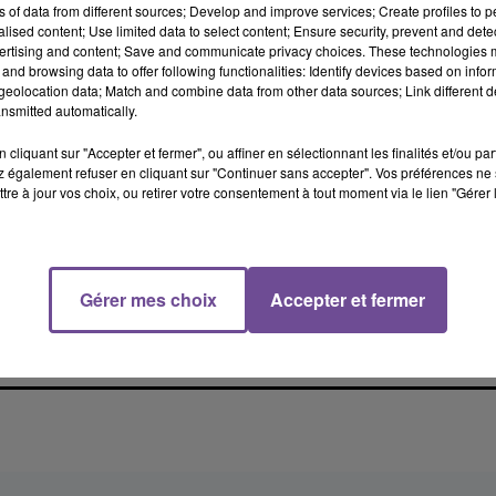
e Desplanques a été nommé nouveau Préfet de la Martinique. Il
ns of data from different sources; Develop and improve services; Create profiles to 
égué de Saint-Barthélémy et Saint-Martin, qui arrive donc des
alised content; Use limited data to select content; Ensure security, prevent and detect
ertising and content; Save and communicate privacy choices. These technologies
and browsing data to offer following functionalities: Identify devices based on infor
ant le représentant de l'Etat ayant lancé les fouilles du côté
eolocation data; Match and combine data from other data sources; Link different de
nsmitted automatically.
ats allemands fusillés sur place en 1944. Il aura également dû
e retour du grand canidé dans le département et les différentes
cliquant sur "Accepter et fermer", ou affiner en sélectionnant les finalités et/ou pa
sieurs mois.
 également refuser en cliquant sur "Continuer sans accepter". Vos préférences ne 
tre à jour vos choix, ou retirer votre consentement à tout moment via le lien "Gérer 
blessé dans un accident
Gérer mes choix
Accepter et fermer