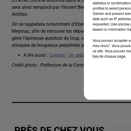
En effet, comme annoncé dans le Journal Officiel, Etienn
statistics or combinatio
sera ainsi remplacé par Vincent Berton, 59 ans, préfet dél
profiles to select person
Deliver and present adv
Antilles.
data such as IP address 
On se rappellera notamment d'Etienne Desplanques comme ét
requested; Use precise g
based on information tra
Meymac, afin de retrouver les dépouilles de plusieurs sold
gérer l'épineuse question du loup, sur le territoire, avec l
Vous pouvez accepter en 
attaques de troupeaux perpétrées par l'animal depuis plu
mes choix". Vous pouvez
ce site. Vous pouvez met
A lire aussi :
Corrèze : Un septuagénaire gravement 
bas de chaque page.
Crédit photo : Préfecture de la Corrèze
PRÈS DE CHEZ VOUS