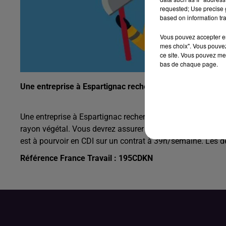
requested; Use precise g
based on information tra
Vous pouvez accepter en 
mes choix". Vous pouvez
ce site. Vous pouvez met
bas de chaque page.
Une entreprise à Espartignac recherche un Vendeur Végé
Une entreprise à Espartignac recherche un Vendeur Végétal 
rayon végétal. Vous devrez assurer la bonne tenu des rayon
est à pourvoir en CDI sur un contrat à 39h/semaine. Les 
Référence France Travail : 195CDKN