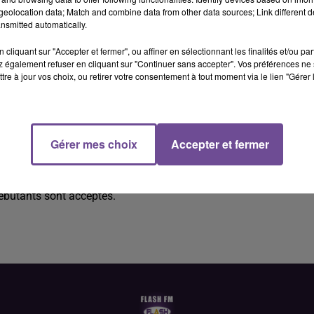
eolocation data; Match and combine data from other data sources; Link different de
nsmitted automatically.
cliquant sur "Accepter et fermer", ou affiner en sélectionnant les finalités et/ou pa
 également refuser en cliquant sur "Continuer sans accepter". Vos préférences ne 
tre à jour vos choix, ou retirer votre consentement à tout moment via le lien "Gérer 
tal (H/F).
Gérer mes choix
Accepter et fermer
(H/F). Vous devrez effectuer de la vente et de l’entretien du
s, conseiller les clients, et procéder aux encaissements. Le pos
débutants sont acceptés.