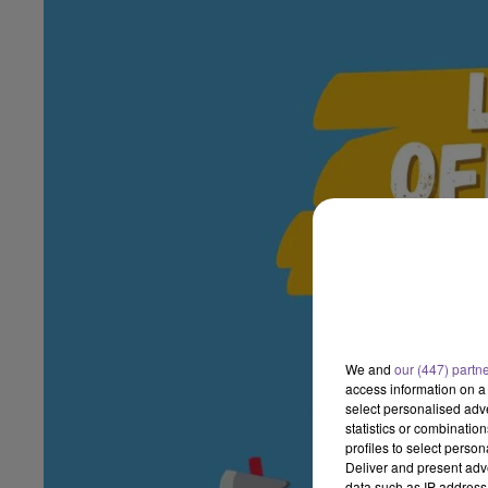
We and
our (447) partn
access information on a 
select personalised ad
statistics or combinatio
profiles to select person
Deliver and present adv
data such as IP address 