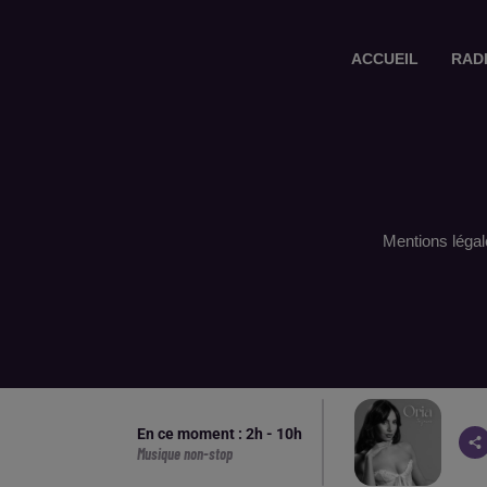
ACCUEIL
RAD
Mentions légal
En ce moment :
2
h -
10
h
Musique non-stop