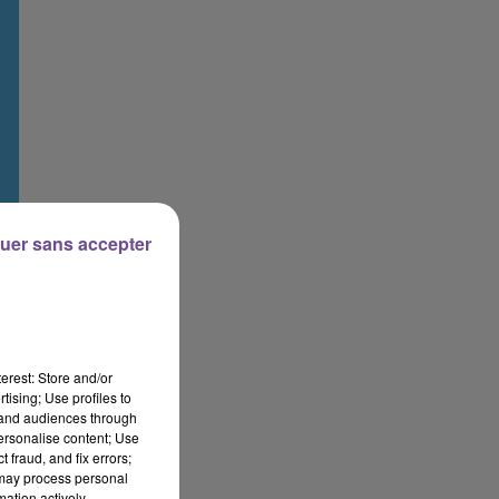
uer sans accepter
erest: Store and/or
tising; Use profiles to
tand audiences through
personalise content; Use
 fraud, and fix errors;
 may process personal
mation actively