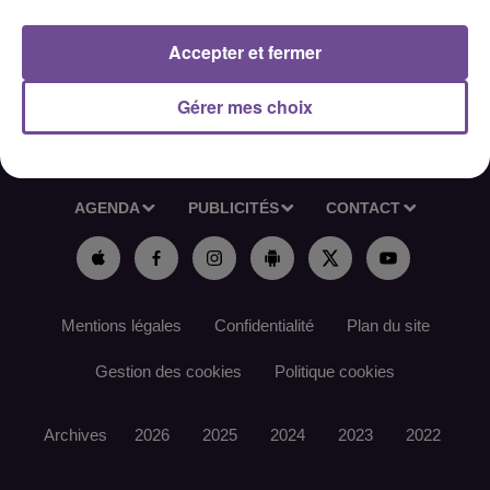
Référence de l’offre France Travail : 197QFVN
Accepter et fermer
Gérer mes choix
ACCUEIL
RADIO
ACTUS
PODCAST
AGENDA
PUBLICITÉS
CONTACT
Mentions légales
Confidentialité
Plan du site
Gestion des cookies
Politique cookies
Archives
2026
2025
2024
2023
2022