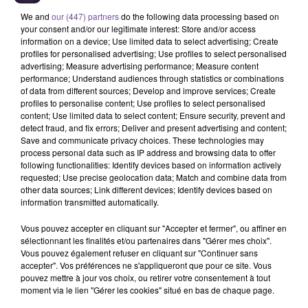
We and
our (447) partners
do the following data processing based on
your consent and/or our legitimate interest: Store and/or access
information on a device; Use limited data to select advertising; Create
profiles for personalised advertising; Use profiles to select personalised
advertising; Measure advertising performance; Measure content
performance; Understand audiences through statistics or combinations
of data from different sources; Develop and improve services; Create
profiles to personalise content; Use profiles to select personalised
Une boulangerie pâtisserie de Brive
content; Use limited data to select content; Ensure security, prevent and
recherche un vendeur en temps partiel
detect fraud, and fix errors; Deliver and present advertising and content;
Save and communicate privacy choices. These technologies may
(H/F).
process personal data such as IP address and browsing data to offer
following functionalities: Identify devices based on information actively
requested; Use precise geolocation data; Match and combine data from
other data sources; Link different devices; Identify devices based on
Une boulangerie pâtisserie de Brive recherche un vendeur en
information transmitted automatically.
temps partiel (H/F). Vous travaillerez sur la boutique de Brive
du jeudi au dimanche (jours et horaires de semaine à
Vous pouvez accepter en cliquant sur "Accepter et fermer", ou affiner en
sélectionnant les finalités et/ou partenaires dans "Gérer mes choix".
confirmer). Vos missions : mise en rayon. Encaissement,
Vous pouvez également refuser en cliquant sur "Continuer sans
vous êtes à l'aise pour compter et effectuer le rendu
accepter". Vos préférences ne s'appliqueront que pour ce site. Vous
monnaie. Entretien de l'espace de vente. Aide à l'entretien de
pouvez mettre à jour vos choix, ou retirer votre consentement à tout
moment via le lien "Gérer les cookies" situé en bas de chaque page.
l'atelier (plonge…) Vous devez être autonome et dynamique.