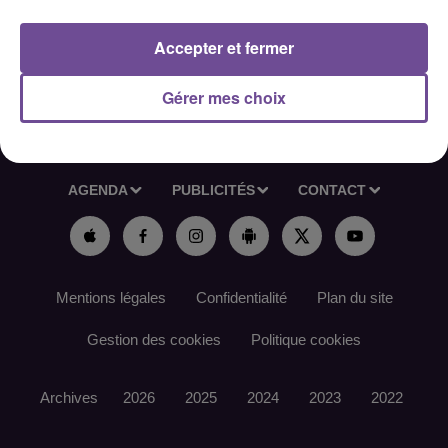
Référence France Travail : 188VQKV
Accepter et fermer
Gérer mes choix
ACCUEIL
RADIO
ACTUS
PODCAST
AGENDA
PUBLICITÉS
CONTACT
Mentions légales
Confidentialité
Plan du site
Gestion des cookies
Politique cookies
Archives
2026
2025
2024
2023
2022