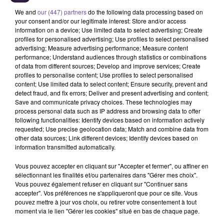
We and
our (447) partners
do the following data processing based on
your consent and/or our legitimate interest: Store and/or access
information on a device; Use limited data to select advertising; Create
profiles for personalised advertising; Use profiles to select personalised
advertising; Measure advertising performance; Measure content
performance; Understand audiences through statistics or combinations
of data from different sources; Develop and improve services; Create
profiles to personalise content; Use profiles to select personalised
Une entreprise à Egletons recherche un
content; Use limited data to select content; Ensure security, prevent and
Vendeur en Boulangerie Pâtisserie
detect fraud, and fix errors; Deliver and present advertising and content;
Save and communicate privacy choices. These technologies may
(H/F).
process personal data such as IP address and browsing data to offer
following functionalities: Identify devices based on information actively
requested; Use precise geolocation data; Match and combine data from
other data sources; Link different devices; Identify devices based on
Une entreprise à Egletons recherche un Vendeur en
information transmitted automatically.
Boulangerie Pâtisserie (H/F). Vous devrez effectuer de la
vente de pains, pâtisseries et sandwichs, ainsi que de la
Vous pouvez accepter en cliquant sur "Accepter et fermer", ou affiner en
sélectionnant les finalités et/ou partenaires dans "Gérer mes choix".
tenue de caisse et de l’entretien du point de vente. Le poste
Vous pouvez également refuser en cliquant sur "Continuer sans
est à pourvoir en CDI, sur un contrat à 35 heures/semaine.
accepter". Vos préférences ne s'appliqueront que pour ce site. Vous
Une première expérience de 3 ans sur un poste similaire est
pouvez mettre à jour vos choix, ou retirer votre consentement à tout
moment via le lien "Gérer les cookies" situé en bas de chaque page.
exigée.