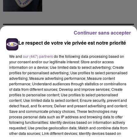
Continuer sans accepter
DERNIERS TITRES
Le respect de votre vie privée est notre priorité
We and
our (447) partners
do the following data processing based on
your consent and/or our legitimate interest: Store and/or access
6h17
6h17
6h13
6h13
6h08
6h08
information on a device; Use limited data to select advertising; Create
profiles for personalised advertising; Use profiles to select personalised
advertising; Measure advertising performance; Measure content
performance; Understand audiences through statistics or combinations
of data from different sources; Develop and improve services; Create
profiles to personalise content; Use profiles to select personalised
content; Use limited data to select content; Ensure security, prevent and
PINK
TEDDY SWIMS
CARBONNE
detect fraud, and fix errors; Deliver and present advertising and content;
Whatever You Want
Mr Know It All
Imagine
Save and communicate privacy choices. These technologies may
process personal data such as IP address and browsing data to offer
6h03
6h03
5h57
5h57
5h55
5h55
following functionalities: Identify devices based on information actively
requested; Use precise geolocation data; Match and combine data from
other data sources; Link different devices; Identify devices based on