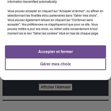
information transmitted automatically.
Vous pouvez accepter en cliquant sur "Accepter et fermer", ou affiner en
sélectionnant les finalités et/ou partenaires dans "Gérer mes choix".
MILEY CYRUS
WILL BROWN
LINKIN PARK
Vous pouvez également refuser en cliquant sur "Continuer sans
Dream As One (from
Welcome To
Lost
accepter". Vos préférences ne s'appliqueront que pour ce site. Vous
Avatar Fire And Ash)
Brownsville
pouvez mettre à jour vos choix, ou retirer votre consentement à tout
moment via le lien "Gérer les cookies" situé en bas de chaque page.
Accepter et fermer
Cet élément est masqué compte-tenu du refus du
Gérer mes choix
dépôt de cookies que vous avez exprimé. Si vous
souhaitez l'afficher, merci de nous donner votre accord
en cliquant sur le bouton ci-dessous.
Afficher l'élément