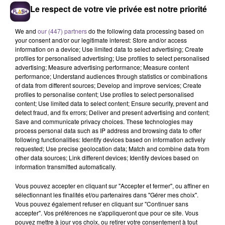
Le respect de votre vie privée est notre priorité
We and
our (447) partners
do the following data processing based on
your consent and/or our legitimate interest: Store and/or access
information on a device; Use limited data to select advertising; Create
TEDDY SWIMS
M.POKORA
ORIA
profiles for personalised advertising; Use profiles to select personalised
Mr Know It All
Les Planètes
Soirée Mondaine
advertising; Measure advertising performance; Measure content
performance; Understand audiences through statistics or combinations
of data from different sources; Develop and improve services; Create
16h43
16h43
16h41
16h41
16h36
16h36
profiles to personalise content; Use profiles to select personalised
content; Use limited data to select content; Ensure security, prevent and
detect fraud, and fix errors; Deliver and present advertising and content;
Save and communicate privacy choices. These technologies may
process personal data such as IP address and browsing data to offer
following functionalities: Identify devices based on information actively
requested; Use precise geolocation data; Match and combine data from
TOM WALKER
JOSEPH KAMEL
VITAA ET SLIMANE
other data sources; Link different devices; Identify devices based on
Leave A Light On
Crash
De L'or
information transmitted automatically.
Vous pouvez accepter en cliquant sur "Accepter et fermer", ou affiner en
sélectionnant les finalités et/ou partenaires dans "Gérer mes choix".
Vous pouvez également refuser en cliquant sur "Continuer sans
accepter". Vos préférences ne s'appliqueront que pour ce site. Vous
Cet élément est masqué compte-tenu du refus du
pouvez mettre à jour vos choix, ou retirer votre consentement à tout