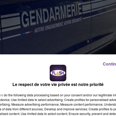
Contin
 en ce mois de janvier 2025. Deux semaines après la découvert
Le respect de votre vie privée est notre priorité
 et une semaine après le décès d'un homme dans la Collégiale
retrouvé à Malemort-sur-Corrèze, ce mardi 28 janvier 2025.
ers
do the following data processing based on your consent and/or our legitimate int
device; Use limited data to select advertising; Create profiles for personalised adver
UR-MÊME
vertising; Measure advertising performance; Measure content performance; Unders
ns of data from different sources; Develop and improve services; Create profiles to 
vait été signalée par la Gendarmerie de la Corrèze. Une femme,
alised content; Use limited data to select content; Ensure security, prevent and detect