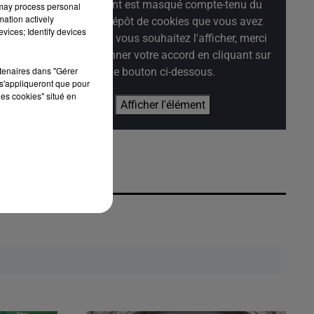
Cet élément est masqué compte-tenu du
çue
 may process personal
mation actively
refus du dépôt de cookies que vous avez
vices; Identify devices
exprimé. Si vous souhaitez l'afficher, merci
de nous donner votre accord en cliquant sur
17
rtenaires dans "Gérer
le bouton ci-dessous.
s'appliqueront que pour
les cookies" situé en
Afficher l'élément