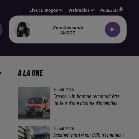
Live :
Limoges
Webradios
Podcasts
J'me Demande
AMBRE
É
A LA UNE
6 août 2026
Creuse : Un homme reconnaît être
l’auteur d’une dizaine d’incendies
6 août 2026
Accident mortel sur l’A20 à Limoges :