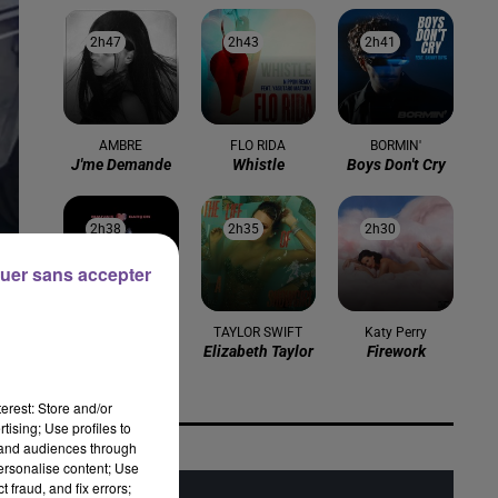
2h47
2h47
2h43
2h43
2h41
2h41
AMBRE
FLO RIDA
BORMIN'
J'me Demande
Whistle
Boys Don't Cry
2h38
2h38
2h35
2h35
2h30
2h30
uer sans accepter
HELENA
TAYLOR SWIFT
Katy Perry
e
Mauvais
Elizabeth Taylor
Firework
Garcì§on
erest: Store and/or
tising; Use profiles to
tand audiences through
personalise content; Use
 fraud, and fix errors;