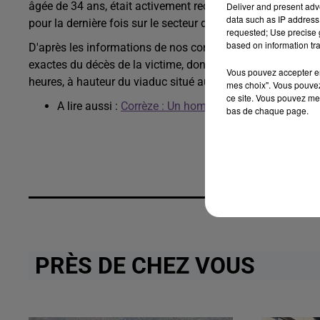
âgée de 34 ans, était activement recherchée par les forces 
Deliver and present adv
data such as IP address 
pour la dernière fois sur le secteur de Malemort.
requested; Use precise g
based on information tra
D'après les informations de nos confrères de La Montagne,
exactes du décès de la victime, dont l'identité reste encor
Vous pouvez accepter en 
heures, à hauteur du viaduc situé au contournement de Br
mes choix". Vous pouvez
ce site. Vous pouvez met
A lire aussi :
Corrèze : Un homme nu et armé abattu d
bas de chaque page.
PRÈS DE CHEZ VOUS