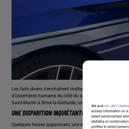
Les faits divers s'enchaînent malheureusement en Corrèze
d'ossements humains du côté du site hospitalier Laborit,
Saint-Martin à Brive-la-Gaillarde, un corps sans vie a été 
We and
our (447) partn
access information on a 
UNE DISPARITION INQUIÉTANTE SIGNALÉE LE JO
select personalised ad
statistics or combinatio
Quelques heures auparavant, une disparition inquiétante a
profiles to select person