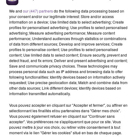
We and
our (447) partners
do the following data processing based on
your consent and/or our legitimate interest: Store and/or access
information on a device; Use limited data to select advertising; Create
profiles for personalised advertising; Use profiles to select personalised
advertising; Measure advertising performance; Measure content
performance; Understand audiences through statistics or combinations
of data from different sources; Develop and improve services; Create
Un établissement scolaire en Corrèze
profiles to personalise content; Use profiles to select personalised
content; Use limited data to select content; Ensure security, prevent and
recherche un Secrétaire de Direction
detect fraud, and fix errors; Deliver and present advertising and content;
(H/F).
Save and communicate privacy choices. These technologies may
process personal data such as IP address and browsing data to offer
following functionalities: Identify devices based on information actively
requested; Use precise geolocation data; Match and combine data from
Un établissement scolaire en Corrèze recherche un Secrétaire
other data sources; Link different devices; Identify devices based on
de Direction (H/F). Vos missions : organiser et coordonner le
information transmitted automatically.
fonctionnement général du secrétariat de direction, assurer
Vous pouvez accepter en cliquant sur "Accepter et fermer", ou affiner en
le secrétariat du service, gérer l’agenda, assurer le suivi
sélectionnant les finalités et/ou partenaires dans "Gérer mes choix".
administratif des dossiers des personnels enseignants,
Vous pouvez également refuser en cliquant sur "Continuer sans
accepter". Vos préférences ne s'appliqueront que pour ce site. Vous
d’éducation et de surveillance des élèves, ou encore assurer
pouvez mettre à jour vos choix, ou retirer votre consentement à tout
la gestion de divers dossiers transversaux. Le poste est à
moment via le lien "Gérer les cookies" situé en bas de chaque page.
pourvoir en CDD pour 2 mois. Les débutants sont acceptés.