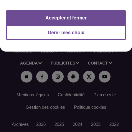
Référence France Travail : 187RFNC
Accepter et fermer
Gérer mes choix
ACCUEIL
RADIO
ACTUS
PODCAST
AGENDA
PUBLICITÉS
CONTACT
Mentions légales
Confidentialité
Plan du site
Gestion des cookies
Politique cookies
Archives
2026
2025
2024
2023
2022