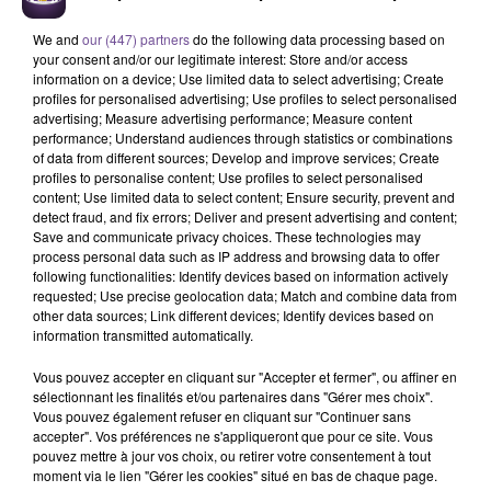
We and
our (447) partners
do the following data processing based on
your consent and/or our legitimate interest: Store and/or access
information on a device; Use limited data to select advertising; Create
profiles for personalised advertising; Use profiles to select personalised
advertising; Measure advertising performance; Measure content
performance; Understand audiences through statistics or combinations
of data from different sources; Develop and improve services; Create
Une entreprise basée à Bort les Orgues
profiles to personalise content; Use profiles to select personalised
content; Use limited data to select content; Ensure security, prevent and
recherche un Préparateur en
detect fraud, and fix errors; Deliver and present advertising and content;
Pharmacie (H/F).
Save and communicate privacy choices. These technologies may
process personal data such as IP address and browsing data to offer
following functionalities: Identify devices based on information actively
requested; Use precise geolocation data; Match and combine data from
Une entreprise basée à Bort les Orgues recherche un
other data sources; Link different devices; Identify devices based on
Préparateur en Pharmacie (H/F). Vos missions : assurer la
information transmitted automatically.
mise en rayon, l’alimentation des robots de distribution de
Vous pouvez accepter en cliquant sur "Accepter et fermer", ou affiner en
médicaments et de préparation des médicaments, ou encore
sélectionnant les finalités et/ou partenaires dans "Gérer mes choix".
l'étiquetage électronique et la gestion des commandes. Le
Vous pouvez également refuser en cliquant sur "Continuer sans
accepter". Vos préférences ne s'appliqueront que pour ce site. Vous
poste est à pourvoir en CDI, sur un contrat à temps plein.
pouvez mettre à jour vos choix, ou retirer votre consentement à tout
Les débutants sont acceptés, mais vous devez être diplômé
moment via le lien "Gérer les cookies" situé en bas de chaque page.
en tant que préparateur de pharmacie.