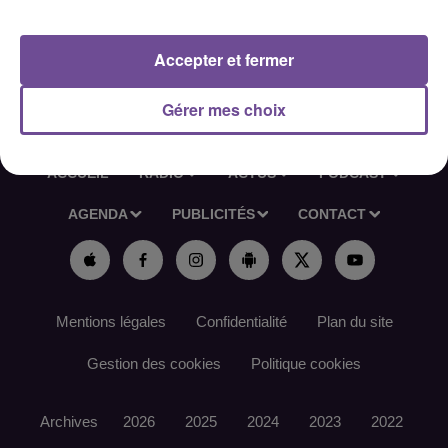
Référence France Travail : 178ZZFF
Accepter et fermer
Gérer mes choix
ACCUEIL
RADIO
ACTUS
PODCAST
AGENDA
PUBLICITÉS
CONTACT
Mentions légales
Confidentialité
Plan du site
Gestion des cookies
Politique cookies
Archives
2026
2025
2024
2023
2022