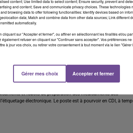
alised content; Use limited data to select content; Ensure security, prevent and detect
ertising and content; Save and communicate privacy choices. These technologies
and browsing data to offer following functionalities: Identify devices based on infor
eolocation data; Match and combine data from other data sources; Link different de
nsmitted automatically.
cliquant sur "Accepter et fermer", ou affiner en sélectionnant les finalités et/ou pa
 également refuser en cliquant sur "Continuer sans accepter". Vos préférences ne 
tre à jour vos choix, ou retirer votre consentement à tout moment via le lien "Gérer 
arateur en pharmacie diplômé (H/F).
Gérer mes choix
Accepter et fermer
teur en pharmacie diplômé (H/F). Vos missions : assurer la mise
médicaments et robots de préparation des médicaments des
l’étiquetage électronique. Le poste est à pourvoir en CDI, à temp