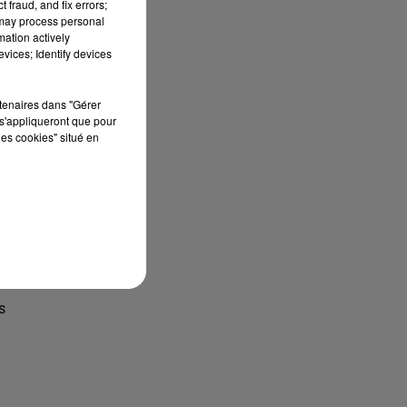
 fraud, and fix errors;
 may process personal
mation actively
vices; Identify devices
rtenaires dans "Gérer
s'appliqueront que pour
les cookies" situé en
s