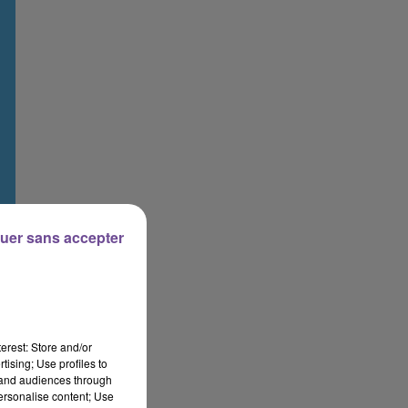
uer sans accepter
erest: Store and/or
tising; Use profiles to
tand audiences through
personalise content; Use