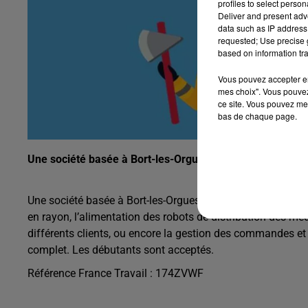
profiles to select person
Deliver and present adv
data such as IP address 
requested; Use precise g
based on information tra
Vous pouvez accepter en 
mes choix". Vous pouvez
ce site. Vous pouvez met
bas de chaque page.
Une société basée à Bort-les-Orgues recherche un Prép
Une société basée à Bort-les-Orgues recherche un Prépara
en rayon, l’alimentation des robots de distribution des 
différents clients, ou encore la gestion des commandes et 
complet. Les débutants sont acceptés.
Référence France Travail : 174ZVWF