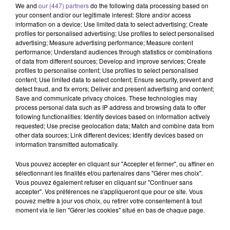
We and
our (447) partners
do the following data processing based on
your consent and/or our legitimate interest: Store and/or access
information on a device; Use limited data to select advertising; Create
profiles for personalised advertising; Use profiles to select personalised
advertising; Measure advertising performance; Measure content
performance; Understand audiences through statistics or combinations
of data from different sources; Develop and improve services; Create
profiles to personalise content; Use profiles to select personalised
content; Use limited data to select content; Ensure security, prevent and
Une entreprise à Ussel recherche un
detect fraud, and fix errors; Deliver and present advertising and content;
Préparateur de Commandes (H/F).
Save and communicate privacy choices. These technologies may
process personal data such as IP address and browsing data to offer
following functionalities: Identify devices based on information actively
requested; Use precise geolocation data; Match and combine data from
Une entreprise à Ussel recherche un Préparateur de
other data sources; Link different devices; Identify devices based on
Commandes (H/F). Vous devrez effectuer de la préparation
information transmitted automatically.
de commandes, du rangement des produits au dépôt, du
Vous pouvez accepter en cliquant sur "Accepter et fermer", ou affiner en
chargement et déchargement de camions, de l’aide au
sélectionnant les finalités et/ou partenaires dans "Gérer mes choix".
personnel ainsi que de la manutention. Le poste est à
Vous pouvez également refuser en cliquant sur "Continuer sans
pourvoir en CDD, pour une durée de 6 mois, à temps plein.
accepter". Vos préférences ne s'appliqueront que pour ce site. Vous
pouvez mettre à jour vos choix, ou retirer votre consentement à tout
Les débutants sont acceptés.
moment via le lien "Gérer les cookies" situé en bas de chaque page.
Référence France Travail : 192HCLV