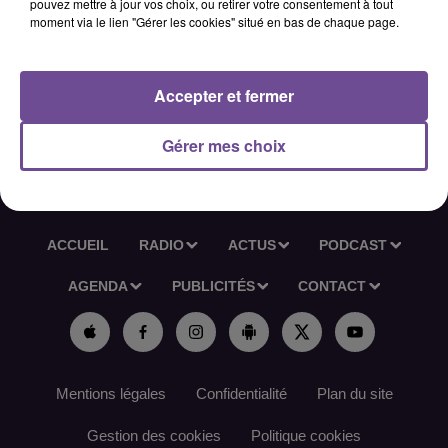
pouvez mettre à jour vos choix, ou retirer votre consentement à tout
CDI. Les débutants sont acceptés.
moment via le lien "Gérer les cookies" situé en bas de chaque page.
Référence France Travail : 173NDLT
Accepter et fermer
Gérer mes choix
ACCUEIL
RADIO
ACTUS
PODCAST
AGENDA
PUBLICITÉS
CONTACT
Mentions légales
Confidentialité
Plan du site
Gestion des cookies
Politique cookies