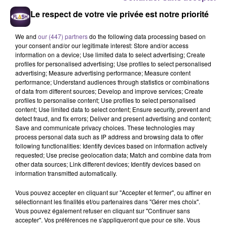
Le respect de votre vie privée est notre priorité
We and
our (447) partners
do the following data processing based on
your consent and/or our legitimate interest: Store and/or access
information on a device; Use limited data to select advertising; Create
profiles for personalised advertising; Use profiles to select personalised
advertising; Measure advertising performance; Measure content
performance; Understand audiences through statistics or combinations
of data from different sources; Develop and improve services; Create
Une société basée à Malemort
profiles to personalise content; Use profiles to select personalised
content; Use limited data to select content; Ensure security, prevent and
recherche un Opérateur de contrôle et
detect fraud, and fix errors; Deliver and present advertising and content;
d’emballage (H/F).
Save and communicate privacy choices. These technologies may
process personal data such as IP address and browsing data to offer
following functionalities: Identify devices based on information actively
requested; Use precise geolocation data; Match and combine data from
Une société basée à Malemort recherche un Opérateur de
other data sources; Link different devices; Identify devices based on
contrôle et d’emballage (H/F). Vos missions : réceptionner
information transmitted automatically.
physiquement les produits, vérifier les quantités et les saisir
Vous pouvez accepter en cliquant sur "Accepter et fermer", ou affiner en
dans le système, ou encore réaliser l’emballage des matériels
sélectionnant les finalités et/ou partenaires dans "Gérer mes choix".
et enregistrer les opérations et contrôles effectués sur les
Vous pouvez également refuser en cliquant sur "Continuer sans
accepter". Vos préférences ne s'appliqueront que pour ce site. Vous
documents de production. Le poste est à temps complet, en