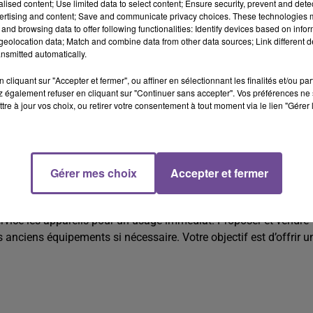
alised content; Use limited data to select content; Ensure security, prevent and detect
ertising and content; Save and communicate privacy choices. These technologies
and browsing data to offer following functionalities: Identify devices based on infor
eolocation data; Match and combine data from other data sources; Link different de
nsmitted automatically.
cliquant sur "Accepter et fermer", ou affiner en sélectionnant les finalités et/ou pa
 également refuser en cliquant sur "Continuer sans accepter". Vos préférences ne 
tre à jour vos choix, ou retirer votre consentement à tout moment via le lien "Gérer 
troménager (H/F).
Gérer mes choix
Accepter et fermer
ménager (H/F). Vos missions : contrôler les produits et charger le
ervice les appareils pour un usage immédiat. Proposer et vendre
es anciens équipements si nécessaire. Votre objectif est d’offrir u