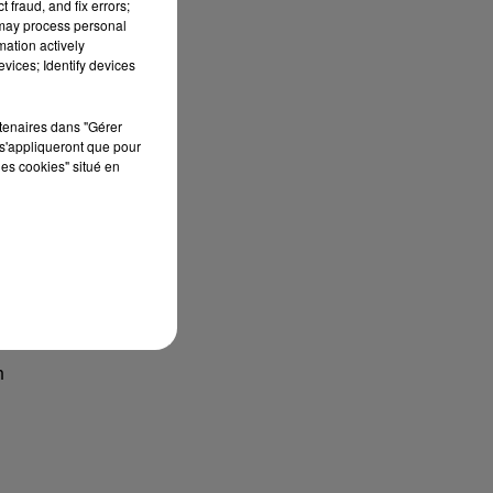
 fraud, and fix errors;
 may process personal
mation actively
vices; Identify devices
rtenaires dans "Gérer
s'appliqueront que pour
les cookies" situé en
n