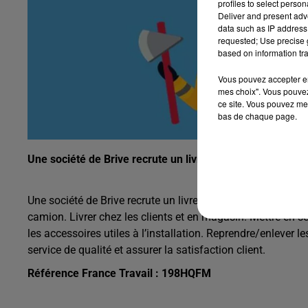
profiles to select person
Deliver and present adv
data such as IP address 
requested; Use precise g
based on information tra
Vous pouvez accepter en 
mes choix". Vous pouvez
ce site. Vous pouvez met
bas de chaque page.
Une société de Brive recrute un livreur installateur élec
Une société de Brive recrute un livreur installateur électro
camion. Livrer chez les clients et en magasin. Mettre en s
les accessoires utiles à l’installation. Reprendre/enlever l
service de qualité et assurer la satisfaction client.
Référence France Travail : 198HQFM