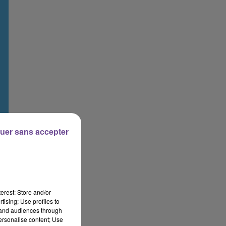
uer sans accepter
erest: Store and/or
tising; Use profiles to
tand audiences through
personalise content; Use