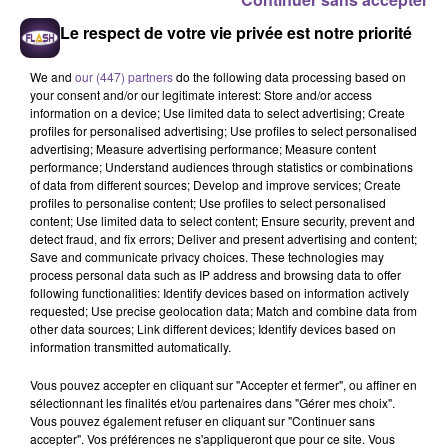
Le respect de votre vie privée est notre priorité
7h50
7h50
7h46
7h46
7h42
7h42
We and
our (447) partners
do the following data processing based on
your consent and/or our legitimate interest: Store and/or access
information on a device; Use limited data to select advertising; Create
profiles for personalised advertising; Use profiles to select personalised
advertising; Measure advertising performance; Measure content
BENSON BOONE
ALEX WARREN
HELENA
performance; Understand audiences through statistics or combinations
In The Stars
Fever Dream
Mauvais Garcì§on
of data from different sources; Develop and improve services; Create
profiles to personalise content; Use profiles to select personalised
content; Use limited data to select content; Ensure security, prevent and
7h40
7h40
7h37
7h37
7h33
7h33
detect fraud, and fix errors; Deliver and present advertising and content;
Save and communicate privacy choices. These technologies may
process personal data such as IP address and browsing data to offer
following functionalities: Identify devices based on information actively
requested; Use precise geolocation data; Match and combine data from
other data sources; Link different devices; Identify devices based on
information transmitted automatically.
MANON LISA
LEWIS CAPALDI
ZAHO FEAT. MC SOLAAR
Le Petit Peìcheur
Before You Go
Comme Caroline
Vous pouvez accepter en cliquant sur "Accepter et fermer", ou affiner en
sélectionnant les finalités et/ou partenaires dans "Gérer mes choix".
Vous pouvez également refuser en cliquant sur "Continuer sans
accepter". Vos préférences ne s'appliqueront que pour ce site. Vous