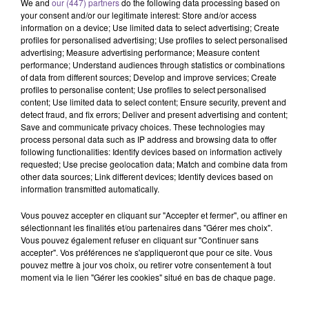
We and
our (447) partners
do the following data processing based on
your consent and/or our legitimate interest: Store and/or access
information on a device; Use limited data to select advertising; Create
profiles for personalised advertising; Use profiles to select personalised
advertising; Measure advertising performance; Measure content
performance; Understand audiences through statistics or combinations
of data from different sources; Develop and improve services; Create
Une entreprise à Seilhac recherche un
profiles to personalise content; Use profiles to select personalised
Hôte de Caisse (H/F).
content; Use limited data to select content; Ensure security, prevent and
detect fraud, and fix errors; Deliver and present advertising and content;
Save and communicate privacy choices. These technologies may
process personal data such as IP address and browsing data to offer
Une entreprise à Seilhac recherche un Hôte de Caisse (H/F).
following functionalities: Identify devices based on information actively
requested; Use precise geolocation data; Match and combine data from
Vous devrez gérer la ligne de caisse, assurer la location des
other data sources; Link different devices; Identify devices based on
véhicules, appliquer le programme fidélité, effectuer les
information transmitted automatically.
tâches courantes de traitement administratif et comptable,
des opérations de reprise, ou encore prendre un poste de
Vous pouvez accepter en cliquant sur "Accepter et fermer", ou affiner en
sélectionnant les finalités et/ou partenaires dans "Gérer mes choix".
caisse et remplacer le responsable en cas d’absence. Le
Vous pouvez également refuser en cliquant sur "Continuer sans
poste est à pourvoir en CDI, à temps plein. Une première
accepter". Vos préférences ne s'appliqueront que pour ce site. Vous
expérience d’1 an sur un poste similaire est demandée.
pouvez mettre à jour vos choix, ou retirer votre consentement à tout
moment via le lien "Gérer les cookies" situé en bas de chaque page.
Référence France Travail : 195LKDF