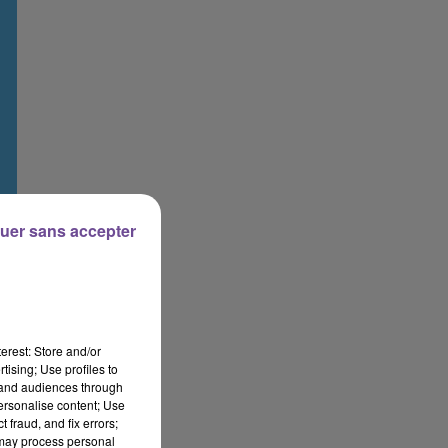
uer sans accepter
erest: Store and/or
tising; Use profiles to
tand audiences through
personalise content; Use
 fraud, and fix errors;
 may process personal