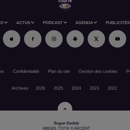
IO
ACTUS
PODCAST
AGENDA
PUBLICITÉS
es
Confidentialité
Plan du site
Gestion des cookies
Po
Archives
2026
2025
2024
2023
2022
Sugar Daddy
ABIGEL TOTH X AKCENT