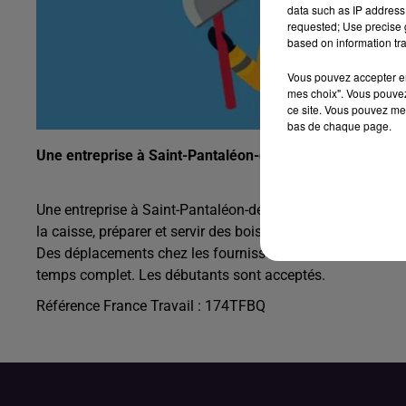
data such as IP address 
requested; Use precise g
based on information tra
Vous pouvez accepter en 
mes choix". Vous pouvez
ce site. Vous pouvez met
bas de chaque page.
Une entreprise à Saint-Pantaléon-de-Larche recherche u
Une entreprise à Saint-Pantaléon-de-Larche recherche un Hôt
la caisse, préparer et servir des boissons alcoolisées et no
Des déplacements chez les fournisseurs seront à prévoir av
temps complet. Les débutants sont acceptés.
Référence France Travail : 174TFBQ