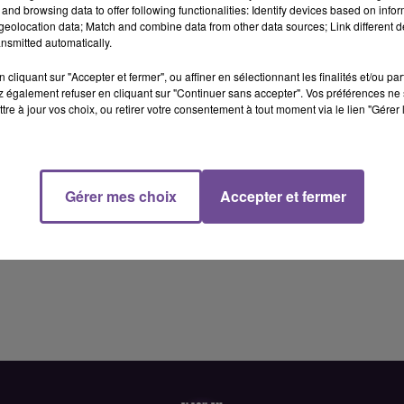
and browsing data to offer following functionalities: Identify devices based on infor
eolocation data; Match and combine data from other data sources; Link different de
nsmitted automatically.
cliquant sur "Accepter et fermer", ou affiner en sélectionnant les finalités et/ou pa
 également refuser en cliquant sur "Continuer sans accepter". Vos préférences ne 
tre à jour vos choix, ou retirer votre consentement à tout moment via le lien "Gérer 
n Hôte / Barman / (H/F)
Gérer mes choix
Accepter et fermer
e / Barman / (H/F). Vos missions : accueillir la clientèle, gére
n alcoolisées, ou encore travailler en collaboration avec l’équipe.
ec un véhicule de service. Le poste est à pourvoir en CDI, à