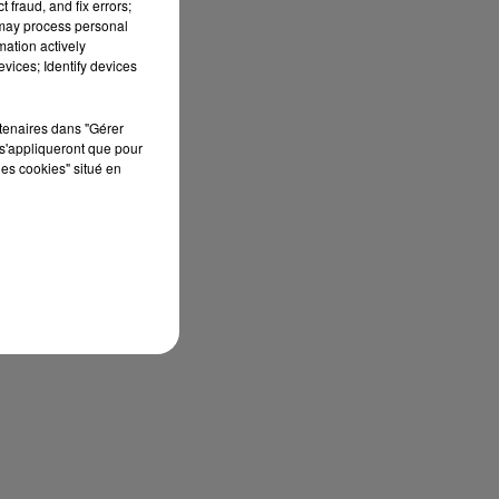
 fraud, and fix errors;
 may process personal
mation actively
vices; Identify devices
rtenaires dans "Gérer
s'appliqueront que pour
les cookies" situé en
on
à