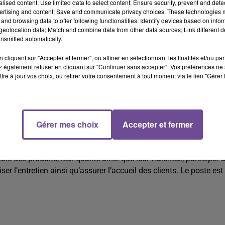
alised content; Use limited data to select content; Ensure security, prevent and detect
ertising and content; Save and communicate privacy choices. These technologies
and browsing data to offer following functionalities: Identify devices based on infor
eolocation data; Match and combine data from other data sources; Link different de
nsmitted automatically.
cliquant sur "Accepter et fermer", ou affiner en sélectionnant les finalités et/ou pa
 également refuser en cliquant sur "Continuer sans accepter". Vos préférences ne 
tre à jour vos choix, ou retirer votre consentement à tout moment via le lien "Gérer 
mployé polyvalent de libre-service (H/F).
Gérer mes choix
Accepter et fermer
loyé polyvalent de libre-service (H/F). Vous devrez assurer le b
e des produits, leur qualité ainsi que leur fraîcheur, participer 
r l’entretien ainsi qu’assurer l’accueil des clients. Le poste est