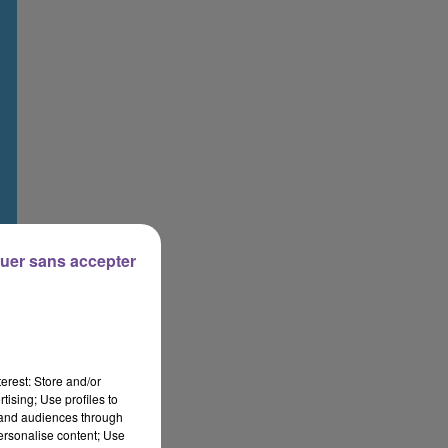
uer sans accepter
erest: Store and/or
tising; Use profiles to
tand audiences through
personalise content; Use