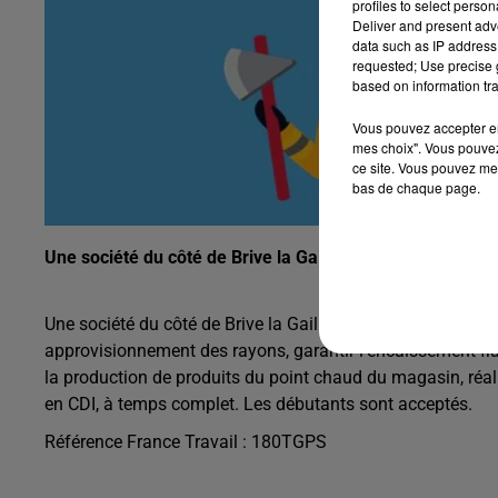
profiles to select person
Deliver and present adv
data such as IP address 
requested; Use precise g
based on information tra
Vous pouvez accepter en 
mes choix". Vous pouvez
ce site. Vous pouvez met
bas de chaque page.
Une société du côté de Brive la Gaillarde recherche un E
Une société du côté de Brive la Gaillarde recherche un Emp
approvisionnement des rayons, garantir l’encaissement fiabl
la production de produits du point chaud du magasin, réalise
en CDI, à temps complet. Les débutants sont acceptés.
Référence France Travail : 180TGPS