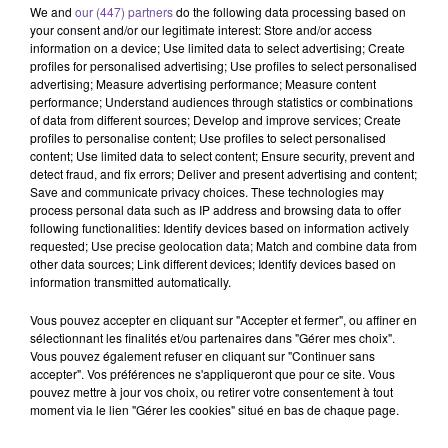
We and
our (447) partners
do the following data processing based on
your consent and/or our legitimate interest: Store and/or access
information on a device; Use limited data to select advertising; Create
profiles for personalised advertising; Use profiles to select personalised
advertising; Measure advertising performance; Measure content
performance; Understand audiences through statistics or combinations
of data from different sources; Develop and improve services; Create
profiles to personalise content; Use profiles to select personalised
content; Use limited data to select content; Ensure security, prevent and
Une association basée à Ussel
detect fraud, and fix errors; Deliver and present advertising and content;
recherche un Éducateur Spécialisé
Save and communicate privacy choices. These technologies may
(H/F)
process personal data such as IP address and browsing data to offer
following functionalities: Identify devices based on information actively
requested; Use precise geolocation data; Match and combine data from
other data sources; Link different devices; Identify devices based on
Une association basée à Ussel recherche un Éducateur
information transmitted automatically.
Spécialisé (H/F). Vos missions : garantir la réponse aux
Vous pouvez accepter en cliquant sur "Accepter et fermer", ou affiner en
besoins fondamentaux de l’enfant, ainsi que promouvoir,
sélectionnant les finalités et/ou partenaires dans "Gérer mes choix".
restaurer ou soutenir l’exercice de la parentalité. Le poste est
Vous pouvez également refuser en cliquant sur "Continuer sans
accepter". Vos préférences ne s'appliqueront que pour ce site. Vous
à pourvoir en CDI. Un diplôme et une expérience d’au moins
pouvez mettre à jour vos choix, ou retirer votre consentement à tout
6 mois sur un poste similaire sont exigés.
moment via le lien "Gérer les cookies" situé en bas de chaque page.
Référence France Travail : 172SLJV