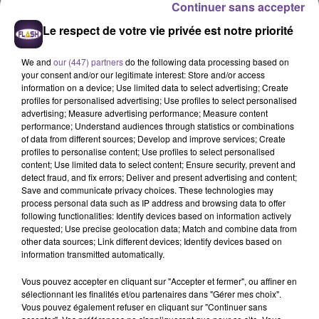
Continuer sans accepter
20h56
20h56
20h53
20h53
20h50
20h50
Le respect de votre vie privée est notre priorité
We and
our (447) partners
do the following data processing based on
your consent and/or our legitimate interest: Store and/or access
information on a device; Use limited data to select advertising; Create
profiles for personalised advertising; Use profiles to select personalised
FREYA SKYE
IZ DIVINE
Maroon 5 Feat. Christina
Silent Treatment
Who Do You Think
advertising; Measure advertising performance; Measure content
Aguilera
You Are
Moves Like Jagger
performance; Understand audiences through statistics or combinations
of data from different sources; Develop and improve services; Create
profiles to personalise content; Use profiles to select personalised
20h47
20h47
20h44
20h44
20h40
20h40
content; Use limited data to select content; Ensure security, prevent and
detect fraud, and fix errors; Deliver and present advertising and content;
Save and communicate privacy choices. These technologies may
process personal data such as IP address and browsing data to offer
following functionalities: Identify devices based on information actively
requested; Use precise geolocation data; Match and combine data from
other data sources; Link different devices; Identify devices based on
TAME IMPALA
CORNEILLE FEAT VITAA
STROMAE ET POMME
information transmitted automatically.
Dracula
Ensemble
Ma Meilleure Ennemie
Vous pouvez accepter en cliquant sur "Accepter et fermer", ou affiner en
sélectionnant les finalités et/ou partenaires dans "Gérer mes choix".
Vous pouvez également refuser en cliquant sur "Continuer sans