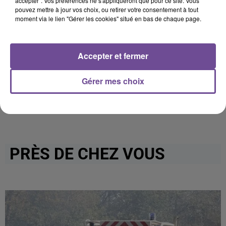
accepter". Vos préférences ne s'appliqueront que pour ce site. Vous
pouvez mettre à jour vos choix, ou retirer votre consentement à tout
moment via le lien "Gérer les cookies" situé en bas de chaque page.
Cet élément est masqué compte-tenu du refus du
dépôt de cookies que vous avez exprimé. Si vous
souhaitez l'afficher, merci de nous donner votre accord
Accepter et fermer
en cliquant sur le bouton ci-dessous.
Afficher l'élément
Gérer mes choix
PRÈS DE CHEZ VOUS