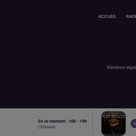
ACCUEIL
RAD
Mentions légal
En ce moment :
16
h -
19
h
L'Afterwork