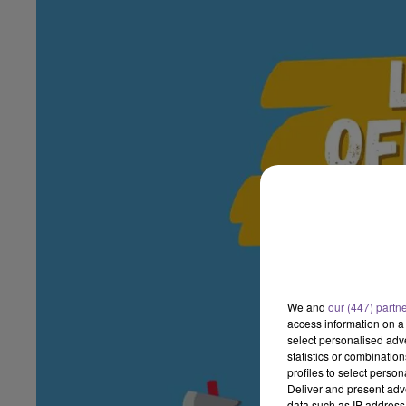
We and
our (447) partn
access information on a 
select personalised ad
statistics or combinatio
profiles to select person
Deliver and present adv
data such as IP address 