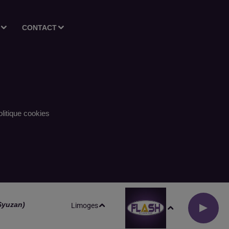
CONTACT
litique cookies
 Syuzan)
Limoges