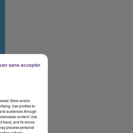
uer sans accepter
erest: Store and/or
tising; Use profiles to
tand audiences through
personalise content; Use
 fraud, and fix errors;
 may process personal
mation actively