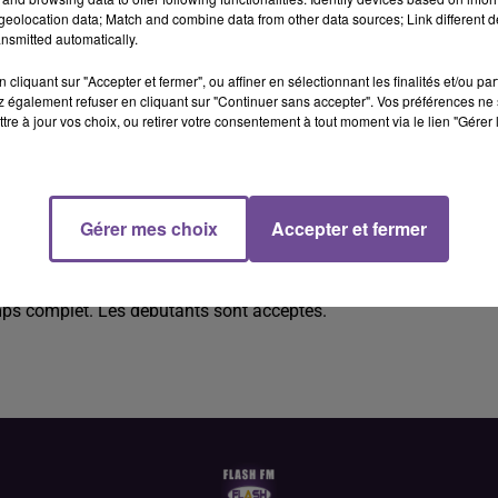
eolocation data; Match and combine data from other data sources; Link different de
nsmitted automatically.
cliquant sur "Accepter et fermer", ou affiner en sélectionnant les finalités et/ou pa
 également refuser en cliquant sur "Continuer sans accepter". Vos préférences ne 
tre à jour vos choix, ou retirer votre consentement à tout moment via le lien "Gérer 
ller de vente (H/F).
Gérer mes choix
Accepter et fermer
r de vente (H/F). Vous aurez pour mission de conseiller les client
tivement avoir un sens inné du service, ou encore avec une bonn
temps complet. Les débutants sont acceptés.