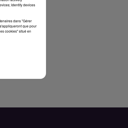
vices; Identify devices
rtenaires dans "Gérer
s'appliqueront que pour
les cookies" situé en
s,
e