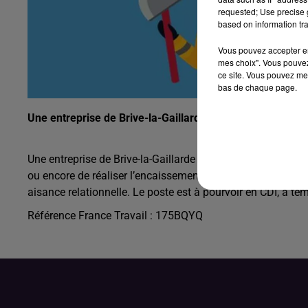
requested; Use precise g
based on information tra
Vous pouvez accepter en 
mes choix". Vous pouvez
ce site. Vous pouvez met
bas de chaque page.
Une entreprise de Brive-la-Gaillarde recherche un Consei
Une entreprise de Brive-la-Gaillarde recherche un Conseille
ou encore de réaliser l’encaissement. Vous devrez impéra
aisance relationnelle. Le poste est à pourvoir en CDI, à 
Référence France Travail : 175BQYQ