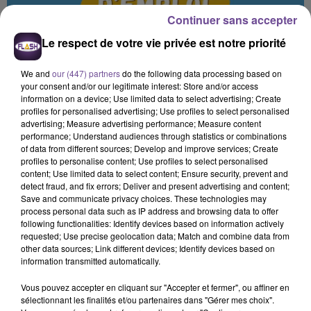
Continuer sans accepter
Le respect de votre vie privée est notre priorité
We and
our (447) partners
do the following data processing based on
your consent and/or our legitimate interest: Store and/or access
information on a device; Use limited data to select advertising; Create
profiles for personalised advertising; Use profiles to select personalised
advertising; Measure advertising performance; Measure content
performance; Understand audiences through statistics or combinations
Offres Emploi Flash FM
of data from different sources; Develop and improve services; Create
Crédit :
Flash FM
profiles to personalise content; Use profiles to select personalised
content; Use limited data to select content; Ensure security, prevent and
Une entreprise de transport basée à
detect fraud, and fix errors; Deliver and present advertising and content;
Save and communicate privacy choices. These technologies may
Brive-la-Gaillarde recherche un
process personal data such as IP address and browsing data to offer
conducteur poids lourd / super lourd
following functionalities: Identify devices based on information actively
(H/F)
requested; Use precise geolocation data; Match and combine data from
other data sources; Link different devices; Identify devices based on
information transmitted automatically.
Conducteur PL / SPL (H/F)
Vous pouvez accepter en cliquant sur "Accepter et fermer", ou affiner en
sélectionnant les finalités et/ou partenaires dans "Gérer mes choix".
Une entreprise de transport basée à Brive-la-Gaillarde