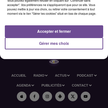
Vous pouvez également refuser en cliquant sur "Continuer sans
recherche un conducteur poids lourd / super lourd (H/F).
accepter". Vos préférences ne s'appliqueront que pour ce site. Vous
pouvez mettre à jour vos choix, ou retirer votre consentement à tout
Vous assurez les livraisons régionales, veillez au bon
moment via le lien "Gérer les cookies" situé en bas de chaque page.
arrimage des marchandises et respectez les règles de
sécurité routière. Permis C ou EC exigé, FIMO/FCO et carte
conducteur à jour. Poste en horaires de journée, quelques
Accepter et fermer
découches possibles.
Réf France Travail: 0000002
Gérer mes choix
ACCUEIL
RADIO
ACTUS
PODCAST
AGENDA
PUBLICITÉS
CONTACT