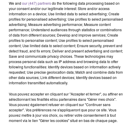
We and
our (447) partners
do the following data processing based on
your consent and/or our legitimate interest: Store and/or access
information on a device; Use limited data to select advertising; Create
profiles for personalised advertising; Use profiles to select personalised
advertising; Measure advertising performance; Measure content
performance; Understand audiences through statistics or combinations
of data from different sources; Develop and improve services; Create
profiles to personalise content; Use profiles to select personalised
content; Use limited data to select content; Ensure security, prevent and
Une entreprise à Tulle recherche un
detect fraud, and fix errors; Deliver and present advertising and content;
Chauffeur de Taxi (H/F).
Save and communicate privacy choices. These technologies may
process personal data such as IP address and browsing data to offer
following functionalities: Identify devices based on information actively
requested; Use precise geolocation data; Match and combine data from
Une entreprise à Tulle recherche un Chauffeur de Taxi (H/F).
other data sources; Link different devices; Identify devices based on
Vous devrez principalement réaliser le transport sanitaire et
information transmitted automatically.
l’accompagnement de personnes, tels que des patients,
Vous pouvez accepter en cliquant sur "Accepter et fermer", ou affiner en
personnes blessées ou accidentées, vers des structures de
sélectionnant les finalités et/ou partenaires dans "Gérer mes choix".
soin, tout en respectant les règles d’hygiène, de confort et de
Vous pouvez également refuser en cliquant sur "Continuer sans
sécurité. Le poste est à pourvoir à temps plein en CDI. Les
accepter". Vos préférences ne s'appliqueront que pour ce site. Vous
pouvez mettre à jour vos choix, ou retirer votre consentement à tout
débutants sont acceptés.
moment via le lien "Gérer les cookies" situé en bas de chaque page.
Référence France Travail : 186DCPD