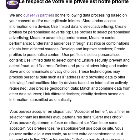
Le respect de votre vie privée est notre priorité
We and
our (447) partners
do the following data processing based on
your consent and/or our legitimate interest: Store and/or access
information on a device; Use limited data to select advertising; Create
profiles for personalised advertising; Use profiles to select personalised
advertising; Measure advertising performance; Measure content
performance; Understand audiences through statistics or combinations
of data from different sources; Develop and improve services; Create
Une société du côté de Saint-Viance
profiles to personalise content; Use profiles to select personalised
recherche un Assistant Ressources
content; Use limited data to select content; Ensure security, prevent and
Humaines (H/F).
detect fraud, and fix errors; Deliver and present advertising and content;
Save and communicate privacy choices. These technologies may
process personal data such as IP address and browsing data to offer
following functionalities: Identify devices based on information actively
Une société du côté de Saint-Viance recherche un Assistant
requested; Use precise geolocation data; Match and combine data from
other data sources; Link different devices; Identify devices based on
Ressources Humaines (H/F). Vous devrez accompagner la
information transmitted automatically.
gestion du temps des salariés et tenir à jour le logiciel de
gestion des temps, établir des déclarations d’embauche,
Vous pouvez accepter en cliquant sur "Accepter et fermer", ou affiner en
sélectionnant les finalités et/ou partenaires dans "Gérer mes choix".
gérer les éventuels accidents du travail, suivre les absences,
Vous pouvez également refuser en cliquant sur "Continuer sans
les congés et les heures supplémentaires, ou encore assurer
accepter". Vos préférences ne s'appliqueront que pour ce site. Vous
l’accueil physique et téléphonique. Le poste est à pourvoir en
pouvez mettre à jour vos choix, ou retirer votre consentement à tout
moment via le lien "Gérer les cookies" situé en bas de chaque page.
CDD pour 8 mois, à temps plein. Une première expérience de