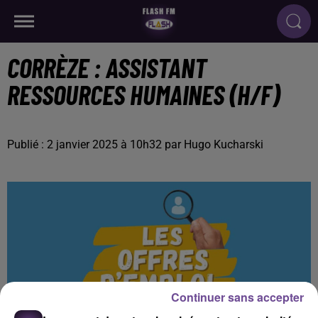
CORRÈZE : ASSISTANT
RESSOURCES HUMAINES (H/F)
Publié : 2 janvier 2025 à 10h32 par Hugo Kucharski
Continuer sans accepter