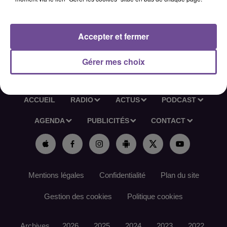
2 ans sur un poste similaire est demandée.
Référence France Travail : 185VJMS
Accepter et fermer
Gérer mes choix
ACCUEIL
RADIO
ACTUS
PODCAST
AGENDA
PUBLICITÉS
CONTACT
Mentions légales
Confidentialité
Plan du site
Gestion des cookies
Politique cookies
Archives
2026
2025
2024
2023
2022