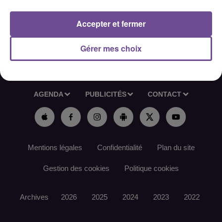
Référence France Travail : 190SQQX
Accepter et fermer
Gérer mes choix
ACCUEIL
RADIO
ACTUS
PODCAST
AGENDA
PUBLICITÉS
CONTACT
Mentions légales
Confidentialité
Plan du site
Gestion des cookies
Politique cookies
Archives
2026
2025
2024
2023
2022