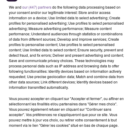
We and
our (447) partners
do the following data processing based on
your consent and/or our legitimate interest: Store and/or access
information on a device; Use limited data to select advertising; Create
profiles for personalised advertising; Use profiles to select personalised
advertising; Measure advertising performance; Measure content
performance; Understand audiences through statistics or combinations
of data from different sources; Develop and improve services; Create
profiles to personalise content; Use profiles to select personalised
Un établissement scolaire à Ussel
content; Use limited data to select content; Ensure security, prevent and
recherche un Assistant d’Education
detect fraud, and fix errors; Deliver and present advertising and content;
Save and communicate privacy choices. These technologies may
(H/F).
process personal data such as IP address and browsing data to offer
following functionalities: Identify devices based on information actively
requested; Use precise geolocation data; Match and combine data from
other data sources; Link different devices; Identify devices based on
Un établissement scolaire à Ussel recherche un Assistant
information transmitted automatically.
d’Education (H/F). Vos missions : contrôler les présences et
absences, gérer les retenues, effectuer des tâches
Vous pouvez accepter en cliquant sur "Accepter et fermer", ou affiner en
sélectionnant les finalités et/ou partenaires dans "Gérer mes choix".
administratives, ainsi que la surveillance des élèves et
Vous pouvez également refuser en cliquant sur "Continuer sans
l’animation d’activités et ateliers. Le poste est à pourvoir à
accepter". Vos préférences ne s'appliqueront que pour ce site. Vous
temps plein pour un CDD de 4 mois renouvelable. Une
pouvez mettre à jour vos choix, ou retirer votre consentement à tout
moment via le lien "Gérer les cookies" situé en bas de chaque page.
première expérience de 3 mois est demandée.