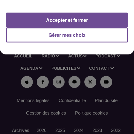
souhaitée, pour un contrat à temps plein en CDI.
Référence France Travail : 176JWYT
Accepter et fermer
Gérer mes choix
ACCUEIL
RADIO
ACTUS
PODCAST
AGENDA
PUBLICITÉS
CONTACT
Mentions légales
Confidentialité
Plan du site
Gestion des cookies
Politique cookies
Archives
2026
2025
2024
2023
2022