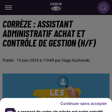
CORRÈZE : ASSISTANT
ADMINISTRATIF ACHAT ET
CONTRÔLE DE GESTION (H/F)
Publié : 19 juin 2024 à 11h49 par Hugo Kucharski
Continuer sans accepter
Le respect de votre vie privée est notre priorité