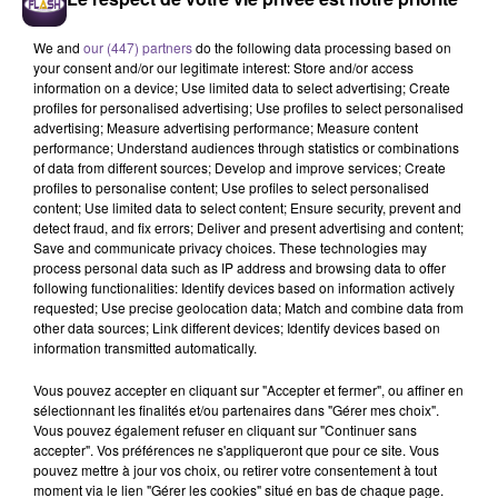
We and
our (447) partners
do the following data processing based on
your consent and/or our legitimate interest: Store and/or access
information on a device; Use limited data to select advertising; Create
profiles for personalised advertising; Use profiles to select personalised
advertising; Measure advertising performance; Measure content
performance; Understand audiences through statistics or combinations
of data from different sources; Develop and improve services; Create
profiles to personalise content; Use profiles to select personalised
content; Use limited data to select content; Ensure security, prevent and
Une entreprise de Brive-la-Gaillarde
detect fraud, and fix errors; Deliver and present advertising and content;
recherche un Assistant Administratif
Save and communicate privacy choices. These technologies may
process personal data such as IP address and browsing data to offer
achat et contrôle de gestion (H/F).
following functionalities: Identify devices based on information actively
requested; Use precise geolocation data; Match and combine data from
other data sources; Link different devices; Identify devices based on
information transmitted automatically.
Une entreprise de Brive-la-Gaillarde recherche un Assistant
Administratif achat et contrôle de gestion (H/F). Vos
Vous pouvez accepter en cliquant sur "Accepter et fermer", ou affiner en
missions : gérer l’accueil téléphonique et physique, gérer la
sélectionnant les finalités et/ou partenaires dans "Gérer mes choix".
Vous pouvez également refuser en cliquant sur "Continuer sans
saisie et le suivi des commandes et livraisons, valider les
accepter". Vos préférences ne s'appliqueront que pour ce site. Vous
factures, ou encore suivre les expéditions et les chantiers.
pouvez mettre à jour vos choix, ou retirer votre consentement à tout
Une première expérience d’un an sur un poste similaire est
moment via le lien "Gérer les cookies" situé en bas de chaque page.