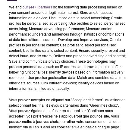
We and
our (447) partners
do the following data processing based on
your consent and/or our legitimate interest: Store and/or access
information on a device; Use limited data to select advertising; Create
profiles for personalised advertising; Use profiles to select personalised
advertising; Measure advertising performance; Measure content
performance; Understand audiences through statistics or combinations
of data from different sources; Develop and improve services; Create
profiles to personalise content; Use profiles to select personalised
Une entreprise à Meyssac recherche un
content; Use limited data to select content; Ensure security, prevent and
Agent des Services Logistiques (H/F).
detect fraud, and fix errors; Deliver and present advertising and content;
Save and communicate privacy choices. These technologies may
process personal data such as IP address and browsing data to offer
following functionalities: Identify devices based on information actively
Une entreprise à Meyssac recherche un Agent des Services
requested; Use precise geolocation data; Match and combine data from
other data sources; Link different devices; Identify devices based on
Logistiques (H/F). Vos missions : toutes tâches de ménage
information transmitted automatically.
et de rangement dans le respect des règles d’hygiène,
gestion des matériels et produits nécessaires, attention
Vous pouvez accepter en cliquant sur "Accepter et fermer", ou affiner en
particulière portée à tout ce qui touche l’état des locaux et
sélectionnant les finalités et/ou partenaires dans "Gérer mes choix".
Vous pouvez également refuser en cliquant sur "Continuer sans
équipement, ou encore accueillir et transporter les usagers
accepter". Vos préférences ne s'appliqueront que pour ce site. Vous
dans le respect des règles de sécurité. Le poste est à
pouvez mettre à jour vos choix, ou retirer votre consentement à tout
pourvoir en CDI, à temps plein. Les débutants sont acceptés.
moment via le lien "Gérer les cookies" situé en bas de chaque page.