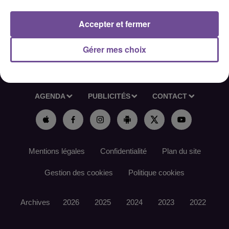
Référence France Travail : 177NHKV
Accepter et fermer
Gérer mes choix
ACCUEIL
RADIO
ACTUS
PODCAST
AGENDA
PUBLICITÉS
CONTACT
Mentions légales
Confidentialité
Plan du site
Gestion des cookies
Politique cookies
Archives
2026
2025
2024
2023
2022