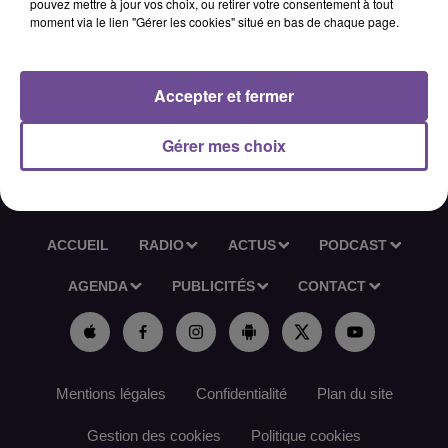
pouvez mettre à jour vos choix, ou retirer votre consentement à tout
mois, les débutants sont acceptés.
moment via le lien "Gérer les cookies" situé en bas de chaque page.
Référence France Travail : 173XRFL
Accepter et fermer
Gérer mes choix
ACCUEIL
RADIO
ACTUS
PODCAST
AGENDA
PUBLICITÉS
CONTACT
Mentions légales
Confidentialité
Plan du site
Gestion des cookies
Politique cookies