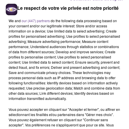
Le respect de votre vie privée est notre priorité
We and
our (447) partners
do the following data processing based on
your consent and/or our legitimate interest: Store and/or access
information on a device; Use limited data to select advertising; Create
profiles for personalised advertising; Use profiles to select personalised
advertising; Measure advertising performance; Measure content
performance; Understand audiences through statistics or combinations
of data from different sources; Develop and improve services; Create
Une société basée à Tulle recherche un
profiles to personalise content; Use profiles to select personalised
content; Use limited data to select content; Ensure security, prevent and
Agent de surveillance et Gestion des
detect fraud, and fix errors; Deliver and present advertising and content;
Cimetières (H/F)
Save and communicate privacy choices. These technologies may
process personal data such as IP address and browsing data to offer
following functionalities: Identify devices based on information actively
requested; Use precise geolocation data; Match and combine data from
Une société basée à Tulle recherche un Agent de surveillance
other data sources; Link different devices; Identify devices based on
et Gestion des Cimetières (H/F). Vos missions : assurer la
information transmitted automatically.
surveillance, l’ouverture et la fermeture des deux cimetières,
Vous pouvez accepter en cliquant sur "Accepter et fermer", ou affiner en
surveiller les travaux réalisés, entretenir les cimetières, ou
sélectionnant les finalités et/ou partenaires dans "Gérer mes choix".
encore informer et renseigner les familles et les
Vous pouvez également refuser en cliquant sur "Continuer sans
accepter". Vos préférences ne s'appliqueront que pour ce site. Vous
professionnels. Le poste est à pourvoir en CDD pour 12