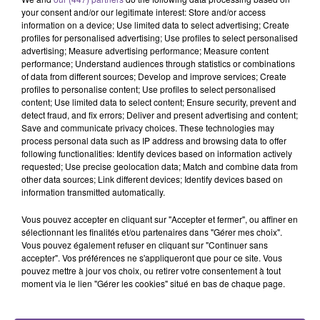
your consent and/or our legitimate interest: Store and/or access
information on a device; Use limited data to select advertising; Create
profiles for personalised advertising; Use profiles to select personalised
advertising; Measure advertising performance; Measure content
performance; Understand audiences through statistics or combinations
of data from different sources; Develop and improve services; Create
profiles to personalise content; Use profiles to select personalised
content; Use limited data to select content; Ensure security, prevent and
Une société à Malemort recherche un
detect fraud, and fix errors; Deliver and present advertising and content;
Save and communicate privacy choices. These technologies may
Agent de Service Intérieur (H/F).
process personal data such as IP address and browsing data to offer
following functionalities: Identify devices based on information actively
requested; Use precise geolocation data; Match and combine data from
other data sources; Link different devices; Identify devices based on
Une société à Malemort recherche un Agent de Service
information transmitted automatically.
Intérieur (H/F). Vous devrez assurer l’entretien des locaux,
effectuer le rangement des pièces ou des locaux, nettoyer les
Vous pouvez accepter en cliquant sur "Accepter et fermer", ou affiner en
différentes pièces, mais aussi nettoyer et ranger les
sélectionnant les finalités et/ou partenaires dans "Gérer mes choix".
Vous pouvez également refuser en cliquant sur "Continuer sans
différents matériels utilisés. Le poste est à pourvoir pour un
accepter". Vos préférences ne s'appliqueront que pour ce site. Vous
CDD d’1 Mois, à temps plein. Les débutants sont acceptés.
pouvez mettre à jour vos choix, ou retirer votre consentement à tout
moment via le lien "Gérer les cookies" situé en bas de chaque page.
Référence France Travail : 192VYQH