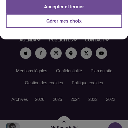
Accepter et fermer
Gérer mes choix
ACCUEIL
RADIO
ACTUS
PODCAST
AGENDA
PUBLICITÉS
CONTACT
Mentions légales
Confidentialité
Plan du site
Gestion des cookies
Politique cookies
Archives
2026
2025
2024
2023
2022
Mr Know It All