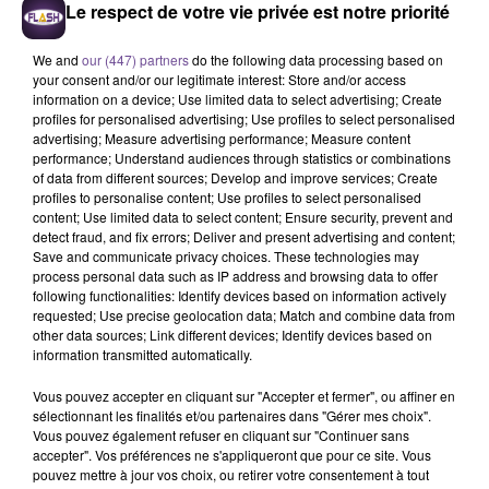
Le respect de votre vie privée est notre priorité
We and
our (447) partners
do the following data processing based on
your consent and/or our legitimate interest: Store and/or access
information on a device; Use limited data to select advertising; Create
profiles for personalised advertising; Use profiles to select personalised
advertising; Measure advertising performance; Measure content
performance; Understand audiences through statistics or combinations
of data from different sources; Develop and improve services; Create
profiles to personalise content; Use profiles to select personalised
La Communauté de Communes Sarlat-
content; Use limited data to select content; Ensure security, prevent and
detect fraud, and fix errors; Deliver and present advertising and content;
Périgord Noir recherche un agent
Save and communicate privacy choices. These technologies may
d’exploitation voirie (H/F).
process personal data such as IP address and browsing data to offer
following functionalities: Identify devices based on information actively
requested; Use precise geolocation data; Match and combine data from
other data sources; Link different devices; Identify devices based on
La Communauté de Communes Sarlat-Périgord Noir
information transmitted automatically.
recherche un agent d’exploitation voirie (H/F). L'agent de
Vous pouvez accepter en cliquant sur "Accepter et fermer", ou affiner en
voirie a pour missions principales les travaux d'entretien
sélectionnant les finalités et/ou partenaires dans "Gérer mes choix".
courant, pour maintenir la qualité du patrimoine de voirie
Vous pouvez également refuser en cliquant sur "Continuer sans
afin d'assurer à l'usager des conditions de sécurité et de
accepter". Vos préférences ne s'appliqueront que pour ce site. Vous
pouvez mettre à jour vos choix, ou retirer votre consentement à tout
confort définis. Il met en œuvre des actions d'exploitation du