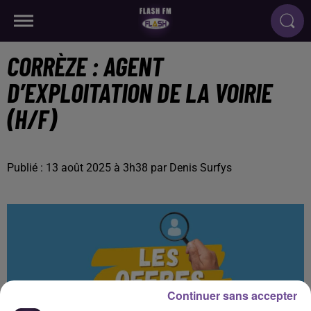
CORRÈZE : AGENT
D’EXPLOITATION DE LA VOIRIE
(H/F)
Publié : 13 août 2025 à 3h38 par Denis Surfys
Continuer sans accepter