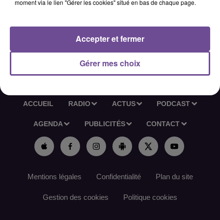
moment via le lien "Gérer les cookies" situé en bas de chaque page.
patrimoine de voirie, afin de garantir la sécurité des
déplacements et d'optimiser l'utilisation du réseau.
Référence de l’offre France Travail : 196JBQQ
Accepter et fermer
Gérer mes choix
ACCUEIL
RADIO
ACTUS
PODCAST
AGENDA
PUBLICITÉS
CONTACT
Mentions légales
Confidentialité
Plan du site
Gestion des cookies
Politique cookies