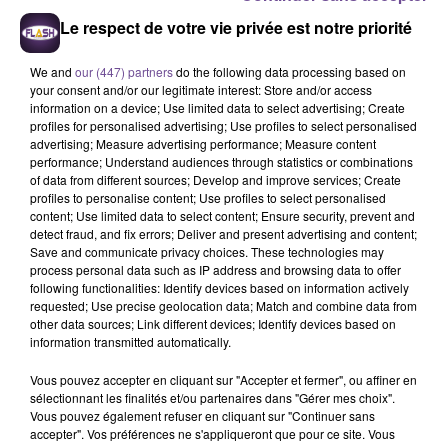
Le respect de votre vie privée est notre priorité
We and
our (447) partners
do the following data processing based on
your consent and/or our legitimate interest: Store and/or access
information on a device; Use limited data to select advertising; Create
profiles for personalised advertising; Use profiles to select personalised
Offres Emploi Flash FM
advertising; Measure advertising performance; Measure content
performance; Understand audiences through statistics or combinations
Crédit :
Flash FM
of data from different sources; Develop and improve services; Create
profiles to personalise content; Use profiles to select personalised
Un établissement de formation à
content; Use limited data to select content; Ensure security, prevent and
Egletons recherche un Agent
detect fraud, and fix errors; Deliver and present advertising and content;
Save and communicate privacy choices. These technologies may
d’Entretien (H/F).
process personal data such as IP address and browsing data to offer
following functionalities: Identify devices based on information actively
requested; Use precise geolocation data; Match and combine data from
other data sources; Link different devices; Identify devices based on
Un établissement de formation à Egletons recherche un
information transmitted automatically.
Agent d’Entretien (H/F). Vous devrez réaliser des travaux
d’entretien des bâtiments, assurer des travaux de
Vous pouvez accepter en cliquant sur "Accepter et fermer", ou affiner en
sélectionnant les finalités et/ou partenaires dans "Gérer mes choix".
maintenance et de manutention, réaliser des aménagements
Vous pouvez également refuser en cliquant sur "Continuer sans
extérieurs et de l’entretien des espaces verts, faire l’entretien
accepter". Vos préférences ne s'appliqueront que pour ce site. Vous
des matériels ou encore participer aux manifestations de