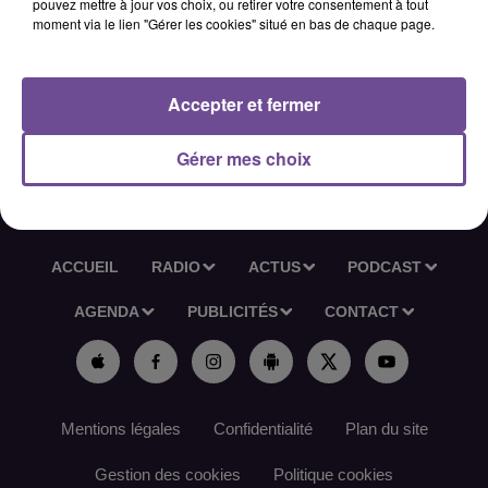
pouvez mettre à jour vos choix, ou retirer votre consentement à tout
moment via le lien "Gérer les cookies" situé en bas de chaque page.
l’école et de divers travaux. Le poste est à pourvoir en CDI,
sur un contrat à 36h30 par semaine. Une première
expérience de 2 ans sur un poste similaire est souhaitable.
Accepter et fermer
Référence France Travail : 187JPRR
Gérer mes choix
ACCUEIL
RADIO
ACTUS
PODCAST
AGENDA
PUBLICITÉS
CONTACT
Mentions légales
Confidentialité
Plan du site
Gestion des cookies
Politique cookies