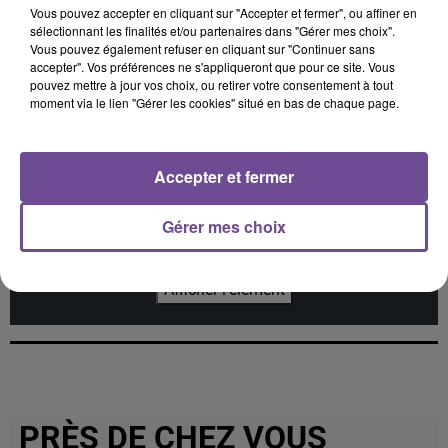
Vous pouvez accepter en cliquant sur "Accepter et fermer", ou affiner en
SHAKIRA FEAT. BURNA
AMBRE
LANA DEL REY
sélectionnant les finalités et/ou partenaires dans "Gérer mes choix".
J'me Demande
Summertime Sadness
BOY
Vous pouvez également refuser en cliquant sur "Continuer sans
Dai Dai
accepter". Vos préférences ne s'appliqueront que pour ce site. Vous
pouvez mettre à jour vos choix, ou retirer votre consentement à tout
moment via le lien "Gérer les cookies" situé en bas de chaque page.
Cet élément est masqué compte-tenu du refus du
Accepter et fermer
dépôt de cookies que vous avez exprimé. Si vous
souhaitez l'afficher, merci de nous donner votre accord
Gérer mes choix
en cliquant sur le bouton ci-dessous.
Afficher l'élément
PRÈS DE CHEZ VOUS