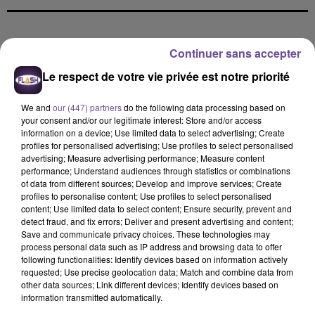
DERNIERS TITRES
Continuer sans accepter
Le respect de votre vie privée est notre priorité
10h26
10h26
10h20
10h20
10h17
10h17
We and
our (447) partners
do the following data processing based on
your consent and/or our legitimate interest: Store and/or access
information on a device; Use limited data to select advertising; Create
profiles for personalised advertising; Use profiles to select personalised
advertising; Measure advertising performance; Measure content
performance; Understand audiences through statistics or combinations
of data from different sources; Develop and improve services; Create
GIMS
ED SHEERAN
CHRISTOPHE MAÉ
profiles to personalise content; Use profiles to select personalised
Soleil
Camera
On S'attache
content; Use limited data to select content; Ensure security, prevent and
detect fraud, and fix errors; Deliver and present advertising and content;
Save and communicate privacy choices. These technologies may
10h14
10h14
10h11
10h11
10h07
10h07
process personal data such as IP address and browsing data to offer
following functionalities: Identify devices based on information actively
requested; Use precise geolocation data; Match and combine data from
other data sources; Link different devices; Identify devices based on
information transmitted automatically.