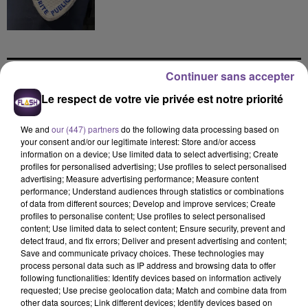
Continuer sans accepter
DERNIERS TITRES
Le respect de votre vie privée est notre priorité
We and
our (447) partners
do the following data processing based on
your consent and/or our legitimate interest: Store and/or access
9h40
9h40
9h36
9h36
9h34
9h34
information on a device; Use limited data to select advertising; Create
profiles for personalised advertising; Use profiles to select personalised
advertising; Measure advertising performance; Measure content
performance; Understand audiences through statistics or combinations
of data from different sources; Develop and improve services; Create
profiles to personalise content; Use profiles to select personalised
content; Use limited data to select content; Ensure security, prevent and
TAYLOR SWIFT
JULIEN LIEB
ALEX WARREN
detect fraud, and fix errors; Deliver and present advertising and content;
Elizabeth Taylor
Autrement
Fever Dream
Save and communicate privacy choices. These technologies may
process personal data such as IP address and browsing data to offer
following functionalities: Identify devices based on information actively
9h26
9h26
9h22
9h22
9h18
9h18
requested; Use precise geolocation data; Match and combine data from
other data sources; Link different devices; Identify devices based on