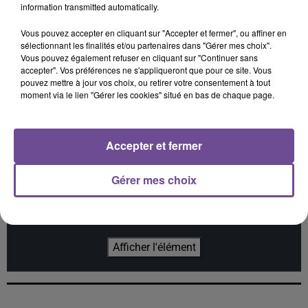
information transmitted automatically.
Vous pouvez accepter en cliquant sur "Accepter et fermer", ou affiner en
sélectionnant les finalités et/ou partenaires dans "Gérer mes choix".
Vous pouvez également refuser en cliquant sur "Continuer sans
CORNEILLE FEAT VITAA
MANON LISA
OFENBACH FEAT.
Ensemble
Le Petit Peìcheur
accepter". Vos préférences ne s'appliqueront que pour ce site. Vous
NORMA JEAN MARTINE
Overdrive
pouvez mettre à jour vos choix, ou retirer votre consentement à tout
moment via le lien "Gérer les cookies" situé en bas de chaque page.
Accepter et fermer
Cet élément est masqué compte-tenu du refus du
Gérer mes choix
dépôt de cookies que vous avez exprimé. Si vous
souhaitez l'afficher, merci de nous donner votre accord
en cliquant sur le bouton ci-dessous.
Afficher l'élément