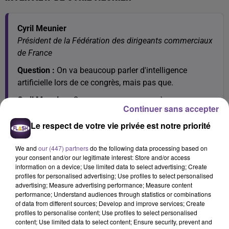
Cyril Meunier
Président de la Fédération des dirigeants commerciaux
de France
Question :
On va beaucoup parler d'intelligence
artificielle lors de ce congrès, mais pas que.
Cyril Meunier :
Ce ne sera pas un congrès sur
Continuer sans accepter
l'intelligence artificielle, un énième congrès sur
Le respect de votre vie privée est notre priorité
l'intelligence artificielle.
Évidemment, l'intelligence artificielle transforme les
We and
our (447) partners
do the following data processing based on
métiers de la vente, mais ce sur quoi on va beaucoup
your consent and/or our legitimate interest: Store and/or access
travailler, c'est d'expliquer en quoi l'humain va pouvoir
information on a device; Use limited data to select advertising; Create
profiles for personalised advertising; Use profiles to select personalised
trouver tout son sens avec l'intelligence artificielle.
advertising; Measure advertising performance; Measure content
L'idée, c'est de montrer que les commerciaux ne seront
performance; Understand audiences through statistics or combinations
pas remplacés par l'IA, mais seront augmentés par l'IA.
of data from different sources; Develop and improve services; Create
profiles to personalise content; Use profiles to select personalised
C'est-à-dire qu'on a une IA qui va accompagner les
content; Use limited data to select content; Ensure security, prevent and
commerciaux à pouvoir être plus efficaces, plus