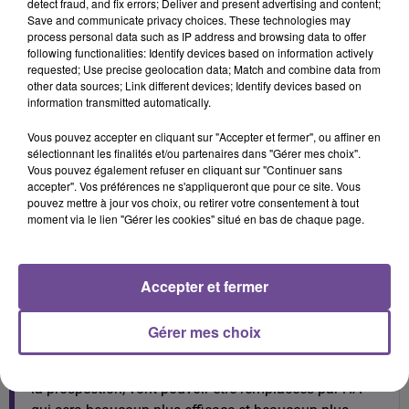
detect fraud, and fix errors; Deliver and present advertising and content;
efficients, pour développer nos entreprises, faire plus
Save and communicate privacy choices. These technologies may
process personal data such as IP address and browsing data to offer
de business et développer l'économie française.
following functionalities: Identify devices based on information actively
requested; Use precise geolocation data; Match and combine data from
Question :
Vous parliez de plaisir dans la vente, c'est
other data sources; Link different devices; Identify devices based on
quelque chose d'important pour vous ?
information transmitted automatically.
Cyril Meunier :
La vente, c'est avant tout la création de
Vous pouvez accepter en cliquant sur "Accepter et fermer", ou affiner en
la confiance entre deux entreprises et entre des
sélectionnant les finalités et/ou partenaires dans "Gérer mes choix".
individus. Il n'y a pas de vente sans confiance et la
Vous pouvez également refuser en cliquant sur "Continuer sans
accepter". Vos préférences ne s'appliqueront que pour ce site. Vous
confiance, elle se génère beaucoup par la qualité
pouvez mettre à jour vos choix, ou retirer votre consentement à tout
relationnelle, par les émotions qu'on va pouvoir aussi
moment via le lien "Gérer les cookies" situé en bas de chaque page.
communiquer et dans la dimension humaine de la
vente. Les profils des commerciaux de demain seront
encore plus des gens qui seront capables de pouvoir
Accepter et fermer
porter les émotions, de pouvoir créer et entretenir cette
confiance, au-delà de savoir être un commercial qui,
Gérer mes choix
puisque toutes ces tâches un peu rébarbatives,
chronophages qu'on peut avoir, remplir son CRM, faire
la prospection, vont pouvoir être remplacées par l'IA