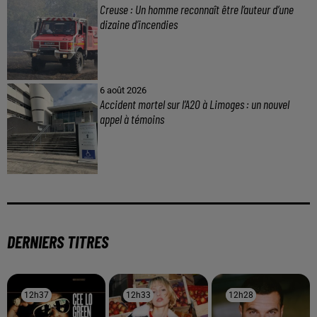
Creuse : Un homme reconnaît être l’auteur d’une
dizaine d’incendies
6 août 2026
Accident mortel sur l’A20 à Limoges : un nouvel
appel à témoins
DERNIERS TITRES
12h37
12h37
12h33
12h33
12h28
12h28