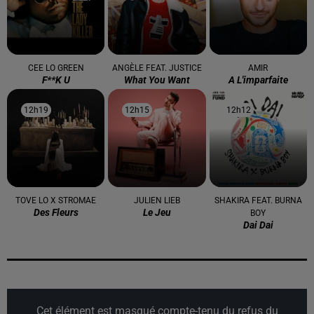
CEE LO GREEN
ANGÈLE FEAT. JUSTICE
AMIR
F**k U
What You Want
A L'imparfaite
12h19
12h19
12h15
12h15
12h12
12h12
TOVE LO X STROMAE
JULIEN LIEB
SHAKIRA FEAT. BURNA
Des Fleurs
Le Jeu
BOY
Dai Dai
Cet élément est masqué compte-tenu du refus du