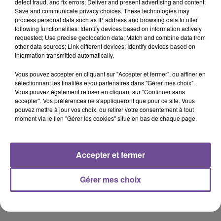
detect fraud, and fix errors; Deliver and present advertising and content;
Save and communicate privacy choices. These technologies may
Les marques et logos reproduits sur le Site et/ou
process personal data such as IP address and browsing data to offer
following functionalities: Identify devices based on information actively
l’Application sont des marques déposées appartenant à
requested; Use precise geolocation data; Match and combine data from
l’Éditeur ou à ses partenaires.
other data sources; Link different devices; Identify devices based on
information transmitted automatically.
Vous pouvez accepter en cliquant sur "Accepter et fermer", ou affiner en
Toute reproduction, représentation, adaptation ou diffusion,
sélectionnant les finalités et/ou partenaires dans "Gérer mes choix".
totale ou partielle, du Site et/ou de l’Application ou d’un des
Vous pouvez également refuser en cliquant sur "Continuer sans
éléments le/la composant, sur quelque support que ce soit,
accepter". Vos préférences ne s'appliqueront que pour ce site. Vous
pouvez mettre à jour vos choix, ou retirer votre consentement à tout
sans l’autorisation préalable et expresse du Directeur de la
moment via le lien "Gérer les cookies" situé en bas de chaque page.
publication est interdite.
Accepter et fermer
Le non-respect de cette interdiction peut constituer une
atteinte aux droits de l’Éditeur ou de tiers et notamment une
Gérer mes choix
contrefaçon engageant la responsabilité civile et pénale de
l’Utilisateur contrefacteur.