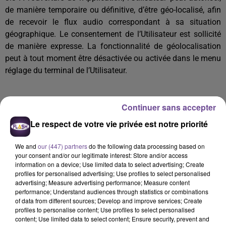
de manière temporaire ou définitive, d’être géo-localisé, afin
de recevoir le flux audio correspondant à sa situation
géographique. Le consentement de l’Utilisateur est sollicité
de manière expresse. La fonctionnalité de géolocalisation
peut à tout moment être désactivée ou activée dans le menu
réglage du terminal de l’Utilisateur.
Continuer sans accepter
Propriété intellectuelle
Le respect de votre vie privée est notre priorité
We and
our (447) partners
do the following data processing based on
your consent and/or our legitimate interest: Store and/or access
Le Site et/ou l’Application, ses Contenus et Services sont :
information on a device; Use limited data to select advertising; Create
la propriété exclusive de l’Éditeur ou des détenteurs de
profiles for personalised advertising; Use profiles to select personalised
advertising; Measure advertising performance; Measure content
droits concernés,
performance; Understand audiences through statistics or combinations
relèvent de la législation française et internationale sur
of data from different sources; Develop and improve services; Create
le droit d’auteur et la propriété intellectuelle.
profiles to personalise content; Use profiles to select personalised
content; Use limited data to select content; Ensure security, prevent and