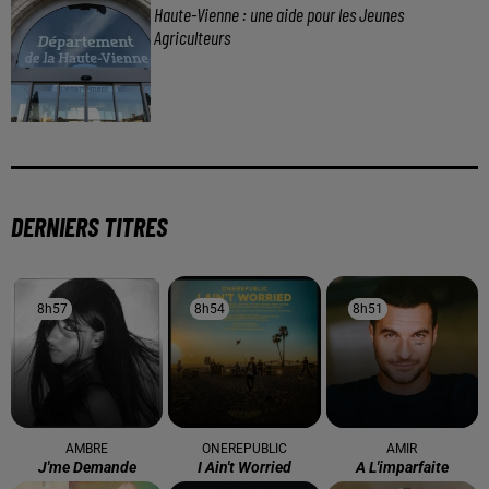
Haute-Vienne : une aide pour les Jeunes
Agriculteurs
DERNIERS TITRES
8h57
8h57
8h54
8h54
8h51
8h51
AMBRE
ONEREPUBLIC
AMIR
J'me Demande
I Ain't Worried
A L'imparfaite