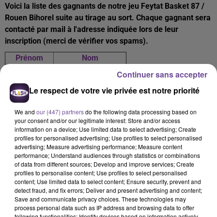
Voici la liste des gagnants de notre jeu Feytat Basket 87 /
Rouen Bihorel suite au tirage au sort. Chaque gagnant sera
contacté par mail à l'adresse indiquée lors de leur
inscription (merci de vérifier vos spams).
Prénom
Nom
Florent
JEROME
Continuer sans accepter
Marlène
DE SOUSA
Le respect de votre vie privée est notre priorité
Damien
COMBLEZ
Anaïs
PASCAUD
We and
our (447) partners
do the following data processing based on
Amélie
PASCAUD
your consent and/or our legitimate interest: Store and/or access
information on a device; Use limited data to select advertising; Create
profiles for personalised advertising; Use profiles to select personalised
advertising; Measure advertising performance; Measure content
Le jeu est terminé
performance; Understand audiences through statistics or combinations
of data from different sources; Develop and improve services; Create
profiles to personalise content; Use profiles to select personalised
content; Use limited data to select content; Ensure security, prevent and
detect fraud, and fix errors; Deliver and present advertising and content;
Save and communicate privacy choices. These technologies may
A LA UNE
process personal data such as IP address and browsing data to offer
following functionalities: Identify devices based on information actively