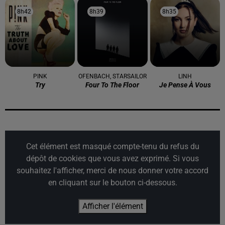
8h42
8h42
8h39
8h39
8h35
8h35
PINK
OFENBACH, STARSAILOR
LINH
Try
Four To The Floor
Je Pense À Vous
Cet élément est masqué compte-tenu du refus du
dépôt de cookies que vous avez exprimé. Si vous
souhaitez l'afficher, merci de nous donner votre accord
en cliquant sur le bouton ci-dessous.
Afficher l'élément