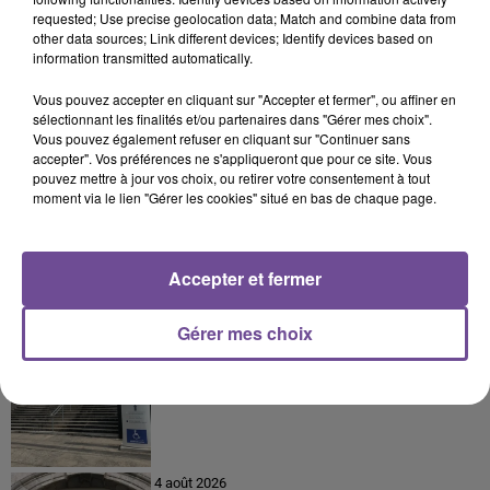
requested; Use precise geolocation data; Match and combine data from
other data sources; Link different devices; Identify devices based on
7 août 2026
information transmitted automatically.
Incendie : des enfants bloqués dans les fumées
toxiques
Vous pouvez accepter en cliquant sur "Accepter et fermer", ou affiner en
sélectionnant les finalités et/ou partenaires dans "Gérer mes choix".
Vous pouvez également refuser en cliquant sur "Continuer sans
accepter". Vos préférences ne s'appliqueront que pour ce site. Vous
pouvez mettre à jour vos choix, ou retirer votre consentement à tout
6 août 2026
moment via le lien "Gérer les cookies" situé en bas de chaque page.
Creuse : Un homme reconnaît être l’auteur d’une
dizaine d’incendies
Accepter et fermer
Gérer mes choix
6 août 2026
Accident mortel sur l’A20 à Limoges : un nouvel
appel à témoins
4 août 2026