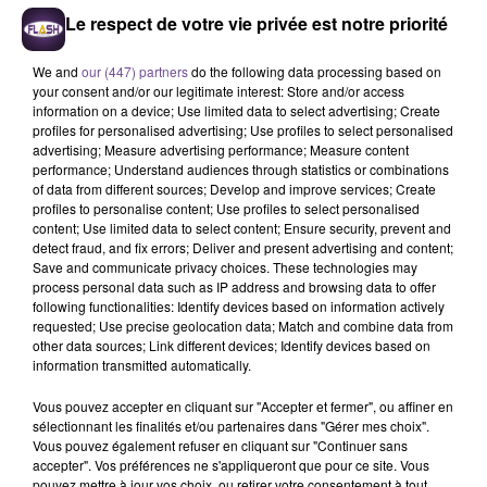
appel à témoins
Le respect de votre vie privée est notre priorité
We and
our (447) partners
do the following data processing based on
your consent and/or our legitimate interest: Store and/or access
4 août 2026
information on a device; Use limited data to select advertising; Create
Haute-Vienne : une aide pour les Jeunes
profiles for personalised advertising; Use profiles to select personalised
Agriculteurs
advertising; Measure advertising performance; Measure content
performance; Understand audiences through statistics or combinations
of data from different sources; Develop and improve services; Create
profiles to personalise content; Use profiles to select personalised
content; Use limited data to select content; Ensure security, prevent and
detect fraud, and fix errors; Deliver and present advertising and content;
Save and communicate privacy choices. These technologies may
process personal data such as IP address and browsing data to offer
following functionalities: Identify devices based on information actively
requested; Use precise geolocation data; Match and combine data from
DERNIERS TITRES
other data sources; Link different devices; Identify devices based on
information transmitted automatically.
Vous pouvez accepter en cliquant sur "Accepter et fermer", ou affiner en
20h58
20h58
20h53
20h53
20h50
20h50
sélectionnant les finalités et/ou partenaires dans "Gérer mes choix".
Vous pouvez également refuser en cliquant sur "Continuer sans
accepter". Vos préférences ne s'appliqueront que pour ce site. Vous
pouvez mettre à jour vos choix, ou retirer votre consentement à tout