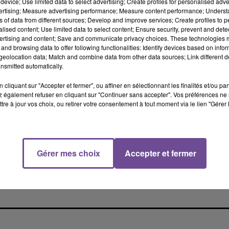
device; Use limited data to select advertising; Create profiles for personalised adver
es premières études pour sa réhabilitation, estimées à 34 million
vertising; Measure advertising performance; Measure content performance; Unders
ns of data from different sources; Develop and improve services; Create profiles to 
et n’a encore été lancé.
alised content; Use limited data to select content; Ensure security, prevent and detect
TS
ertising and content; Save and communicate privacy choices. These technologies
and browsing data to offer following functionalities: Identify devices based on infor
eolocation data; Match and combine data from other data sources; Link different de
ne ferroviaire,
le collectif propose de réintroduire une taxe poi
nsmitted automatically.
 000 camions par jour.
Cette mesure permettrait, selon Angoulim
 évitant de sacrifier les projets ferroviaires.
cliquant sur "Accepter et fermer", ou affiner en sélectionnant les finalités et/ou pa
 également refuser en cliquant sur "Continuer sans accepter". Vos préférences ne 
cotaxe en 2013, reviennent néanmoins dans les débats.
tre à jour vos choix, ou retirer votre consentement à tout moment via le lien "Gérer 
vray a plaidé pour leur application en Alsace, où le transit de
un accident
Gérer mes choix
Accepter et fermer