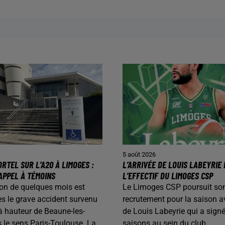
5 août 2026
RTEL SUR L’A20 À LIMOGES :
L’ARRIVÉE DE LOUIS LABEYRIE
APPEL À TÉMOINS
L’EFFECTIF DU LIMOGES CSP
on de quelques mois est
Le Limoges CSP poursuit so
s le grave accident survenu
recrutement pour la saison av
 à hauteur de Beaune-les-
de Louis Labeyrie qui a sign
 le sens Paris-Toulouse. La
saisons au sein du club.