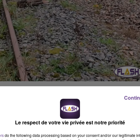
Angoulême-Limoges, réagit vivement à une proposition visant à
Contin
idée, émise par un président d’intercommunalité de Charente
'euros pour achever la mise à 2x2 voies de la RN141
, en reporta
Le respect de votre vie privée est notre priorité
 ROUTE
ers
do the following data processing based on your consent and/or our legitimate int
’est plus à déshabiller le rail pour habiller la route »
, alors que la