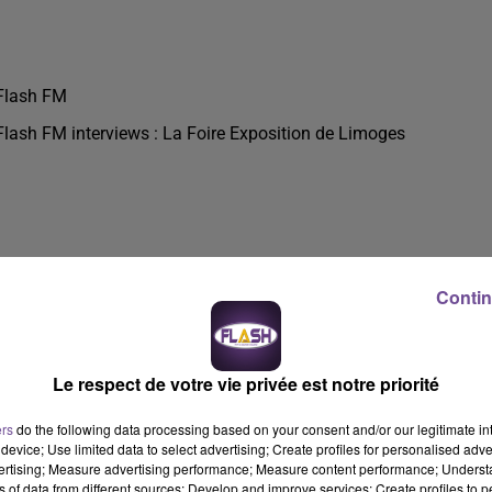
Flash FM
Flash FM interviews : La Foire Exposition de Limoges
Contin
Le respect de votre vie privée est notre priorité
ers
do the following data processing based on your consent and/or our legitimate int
device; Use limited data to select advertising; Create profiles for personalised adver
vertising; Measure advertising performance; Measure content performance; Unders
ns of data from different sources; Develop and improve services; Create profiles to 