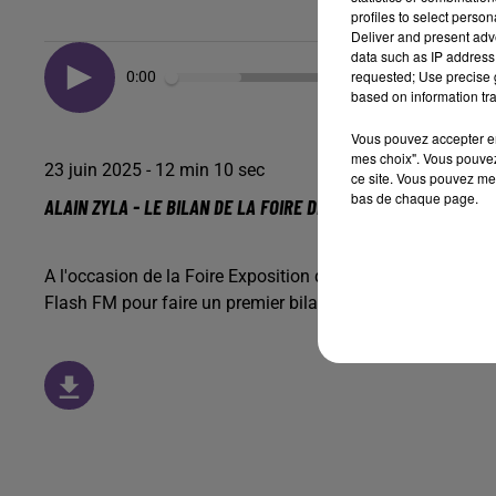
profiles to select person
Deliver and present adv
data such as IP address 
requested; Use precise g
0:00
based on information tra
Vous pouvez accepter en 
mes choix". Vous pouvez
23 juin 2025 - 12 min 10 sec
ce site. Vous pouvez met
bas de chaque page.
ALAIN ZYLA - LE BILAN DE LA FOIRE DE LIMOGES - INTERVIEW
A l'occasion de la Foire Exposition de Limoges 2025, Alain Z
Flash FM pour faire un premier bilan de cette édition 2025