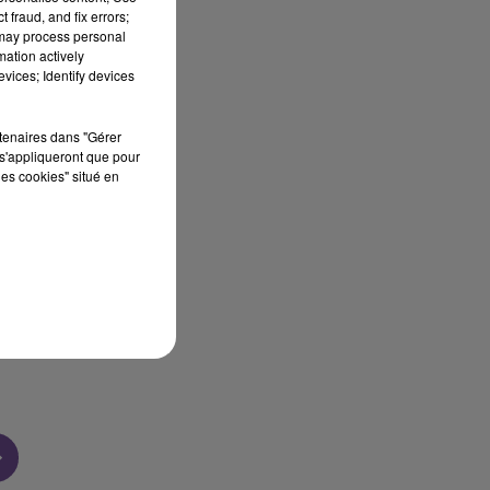
 fraud, and fix errors;
 may process personal
mation actively
vices; Identify devices
sec
rtenaires dans "Gérer
s'appliqueront que pour
les cookies" situé en