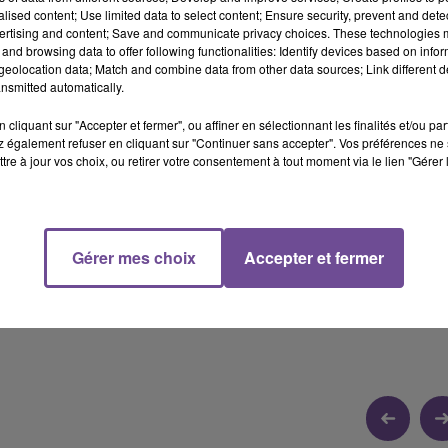
alised content; Use limited data to select content; Ensure security, prevent and detect
ertising and content; Save and communicate privacy choices. These technologies
and browsing data to offer following functionalities: Identify devices based on infor
eolocation data; Match and combine data from other data sources; Link different de
12 min 10 
nsmitted automatically.
cliquant sur "Accepter et fermer", ou affiner en sélectionnant les finalités et/ou pa
 également refuser en cliquant sur "Continuer sans accepter". Vos préférences ne 
tre à jour vos choix, ou retirer votre consentement à tout moment via le lien "Gérer 
 FLASH FM FOIRE DE LIMOGES 2025
yla, le directeur de la Foire de Limoges, était en interview sur
Gérer mes choix
Accepter et fermer
.