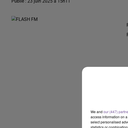
Publié : 23 juin 2025 à 15h11
We and
our (447) partn
access information on a 
select personalised ad
statistics or combinatio