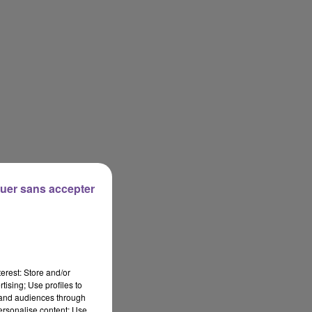
uer sans accepter
erest: Store and/or
tising; Use profiles to
tand audiences through
personalise content; Use