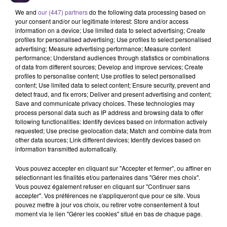
We and
our (447) partners
do the following data processing based on
your consent and/or our legitimate interest: Store and/or access
information on a device; Use limited data to select advertising; Create
profiles for personalised advertising; Use profiles to select personalised
advertising; Measure advertising performance; Measure content
performance; Understand audiences through statistics or combinations
of data from different sources; Develop and improve services; Create
profiles to personalise content; Use profiles to select personalised
Un établissement scolaire de Guéret
content; Use limited data to select content; Ensure security, prevent and
recherche un agent de laboratoire
detect fraud, and fix errors; Deliver and present advertising and content;
Save and communicate privacy choices. These technologies may
(H/F).
process personal data such as IP address and browsing data to offer
following functionalities: Identify devices based on information actively
requested; Use precise geolocation data; Match and combine data from
other data sources; Link different devices; Identify devices based on
Un établissement scolaire de Guéret recherche un agent de
information transmitted automatically.
laboratoire (H/F). Vous devez préparer et mettre en place les
travaux pratiques et les cours à destination des élèves. Vos
Vous pouvez accepter en cliquant sur "Accepter et fermer", ou affiner en
sélectionnant les finalités et/ou partenaires dans "Gérer mes choix".
missions : garantir la gestion du matériel de laboratoire.
Vous pouvez également refuser en cliquant sur "Continuer sans
Favoriser l'accueil des élèves dans le laboratoire. Être un
accepter". Vos préférences ne s'appliqueront que pour ce site. Vous
assistant pédagogique de l’enseignant. Aider à la
pouvez mettre à jour vos choix, ou retirer votre consentement à tout
moment via le lien "Gérer les cookies" situé en bas de chaque page.
préparation des cours et des travaux pratiques.