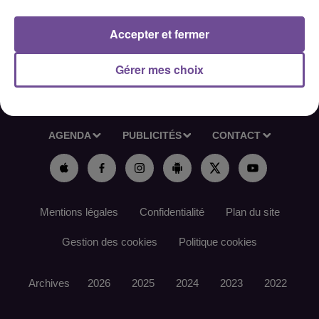
Référence de l’offre Pôle Emploi : 166KBWT
Accepter et fermer
Gérer mes choix
ACCUEIL
RADIO
ACTUS
PODCAST
AGENDA
PUBLICITÉS
CONTACT
Mentions légales
Confidentialité
Plan du site
Gestion des cookies
Politique cookies
Archives
2026
2025
2024
2023
2022