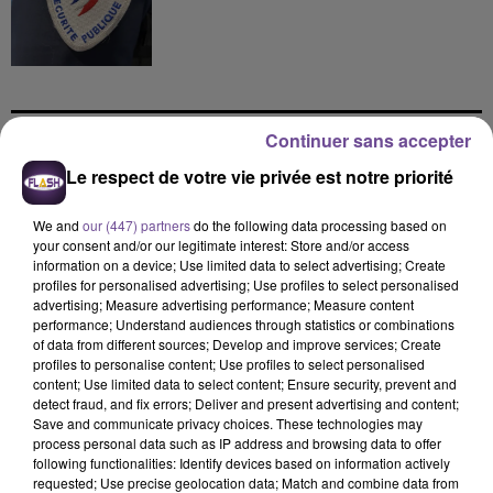
Continuer sans accepter
DERNIERS TITRES
Le respect de votre vie privée est notre priorité
We and
our (447) partners
do the following data processing based on
your consent and/or our legitimate interest: Store and/or access
14h54
14h54
14h51
14h51
14h44
14h44
information on a device; Use limited data to select advertising; Create
profiles for personalised advertising; Use profiles to select personalised
advertising; Measure advertising performance; Measure content
performance; Understand audiences through statistics or combinations
of data from different sources; Develop and improve services; Create
profiles to personalise content; Use profiles to select personalised
content; Use limited data to select content; Ensure security, prevent and
SLIMANE
ALEX WARREN
DISIZ, THEODORA
detect fraud, and fix errors; Deliver and present advertising and content;
Mon Amour
Fever Dream
Melodrama
Save and communicate privacy choices. These technologies may
process personal data such as IP address and browsing data to offer
following functionalities: Identify devices based on information actively
14h41
14h41
14h38
14h38
14h30
14h30
requested; Use precise geolocation data; Match and combine data from