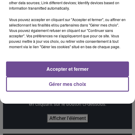
other data sources; Link different devices; Identify devices based on
information transmitted automatically.
Vous pouvez accepter en cliquant sur "Accepter et fermer", ou affiner en
sélectionnant les finalités et/ou partenaires dans "Gérer mes choix".
Vous pouvez également refuser en cliquant sur "Continuer sans
ASAF AVIDAN AND
JENNIFER LOPEZ
ED SHEERAN
Save Me Tonight
Camera
accepter". Vos préférences ne s'appliqueront que pour ce site. Vous
MOJOS
One Day / Reckoning
pouvez mettre à jour vos choix, ou retirer votre consentement à tout
Song
moment via le lien "Gérer les cookies" situé en bas de chaque page.
Accepter et fermer
Cet élément est masqué compte-tenu du refus du
Gérer mes choix
dépôt de cookies que vous avez exprimé. Si vous
souhaitez l'afficher, merci de nous donner votre accord
en cliquant sur le bouton ci-dessous.
Afficher l'élément