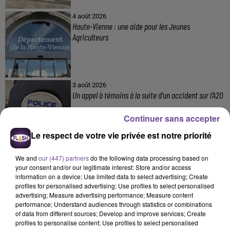
4 août 2026
Haute-Vienne : une aide pour les Jeunes
Agriculteurs
3 août 2026
Un appel à témoins à la suite d’un accident sur l’A20
Continuer sans accepter
Le respect de votre vie privée est notre priorité
We and
our (447) partners
do the following data processing based on
your consent and/or our legitimate interest: Store and/or access
information on a device; Use limited data to select advertising; Create
profiles for personalised advertising; Use profiles to select personalised
DERNIERS TITRES
advertising; Measure advertising performance; Measure content
performance; Understand audiences through statistics or combinations
of data from different sources; Develop and improve services; Create
profiles to personalise content; Use profiles to select personalised