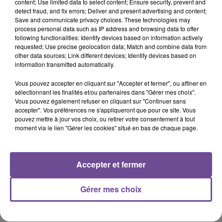
content; Use limited data to select content; Ensure security, prevent and
16h58
16h58
16h55
16h55
16h49
16h49
detect fraud, and fix errors; Deliver and present advertising and content;
Save and communicate privacy choices. These technologies may
process personal data such as IP address and browsing data to offer
following functionalities: Identify devices based on information actively
requested; Use precise geolocation data; Match and combine data from
other data sources; Link different devices; Identify devices based on
information transmitted automatically.
MANON LISA
SOUND OF LEGEND
TOM ODELL
Le Petit Peìcheur
San Francisco
Another Love
Vous pouvez accepter en cliquant sur "Accepter et fermer", ou affiner en
sélectionnant les finalités et/ou partenaires dans "Gérer mes choix".
16h46
16h46
16h42
16h42
16h38
16h38
Vous pouvez également refuser en cliquant sur "Continuer sans
accepter". Vos préférences ne s'appliqueront que pour ce site. Vous
pouvez mettre à jour vos choix, ou retirer votre consentement à tout
moment via le lien "Gérer les cookies" situé en bas de chaque page.
JUNGELI, IMEN ES
NAIKA
ADÈLE CASTILLON
Accepter et fermer
Petit Génie (feat.
One Track Mind
Été Avec Toi
Abou Debeing
Gérer mes choix