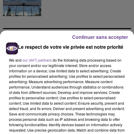
Continuer sans accepter
DERNIERS TITRES
Le respect de votre vie privée est notre priorité
We and
our (447) partners
do the following data processing based on
your consent and/or our legitimate interest: Store and/or access
20h38
20h38
20h34
20h34
20h30
20h30
information on a device; Use limited data to select advertising; Create
profiles for personalised advertising; Use profiles to select personalised
advertising; Measure advertising performance; Measure content
performance; Understand audiences through statistics or combinations
of data from different sources; Develop and improve services; Create
profiles to personalise content; Use profiles to select personalised
content; Use limited data to select content; Ensure security, prevent and
OGAZUMU
KUNGS
AZKA, IMAGES
detect fraud, and fix errors; Deliver and present advertising and content;
Les Yeux De Laura -
Galaxy
Les Démons De Minuit
Save and communicate privacy choices. These technologies may
Single
(azka Remix
process personal data such as IP address and browsing data to offer
following functionalities: Identify devices based on information actively
20h27
20h27
20h23
20h23
20h18
20h18
requested; Use precise geolocation data; Match and combine data from