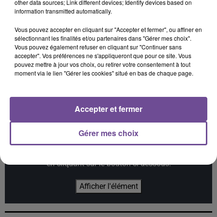
other data sources; Link different devices; Identify devices based on
information transmitted automatically.
Vous pouvez accepter en cliquant sur "Accepter et fermer", ou affiner en
sélectionnant les finalités et/ou partenaires dans "Gérer mes choix".
Vous pouvez également refuser en cliquant sur "Continuer sans
AZKA
BOB SINCLAR
ERICK D IMPERIO
accepter". Vos préférences ne s'appliqueront que pour ce site. Vous
Obsesion (extended)
I Can't Wait
Keep It Safe Inside
pouvez mettre à jour vos choix, ou retirer votre consentement à tout
(feat. Syuzan)
moment via le lien "Gérer les cookies" situé en bas de chaque page.
Accepter et fermer
Cet élément est masqué compte-tenu du refus du
Gérer mes choix
dépôt de cookies que vous avez exprimé. Si vous
souhaitez l'afficher, merci de nous donner votre accord
en cliquant sur le bouton ci-dessous.
Afficher l'élément